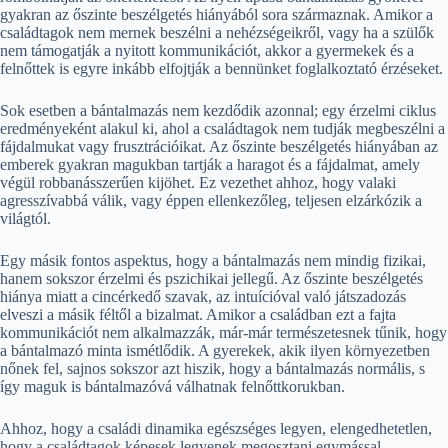
gyakran az őszinte beszélgetés hiányából sora származnak. Amikor a
családtagok nem mernek beszélni a nehézségeikről, vagy ha a szülők
nem támogatják a nyitott kommunikációt, akkor a gyermekek és a
felnőttek is egyre inkább elfojtják a bennünket foglalkoztató érzéseket.
Sok esetben a bántalmazás nem kezdődik azonnal; egy érzelmi ciklus
eredményeként alakul ki, ahol a családtagok nem tudják megbeszélni a
fájdalmukat vagy frusztrációikat. Az őszinte beszélgetés hiányában az
emberek gyakran magukban tartják a haragot és a fájdalmat, amely
végül robbanásszerűen kijöhet. Ez vezethet ahhoz, hogy valaki
agresszívabbá válik, vagy éppen ellenkezőleg, teljesen elzárkózik a
világtól.
Egy másik fontos aspektus, hogy a bántalmazás nem mindig fizikai,
hanem sokszor érzelmi és pszichikai jellegű. Az őszinte beszélgetés
hiánya miatt a cincérkedő szavak, az intuícióval való játszadozás
elveszi a másik féltől a bizalmat. Amikor a családban ezt a fajta
kommunikációt nem alkalmazzák, már-már természetesnek tűnik, hogy
a bántalmazó minta ismétlődik. A gyerekek, akik ilyen környezetben
nőnek fel, sajnos sokszor azt hiszik, hogy a bántalmazás normális, s
így maguk is bántalmazóvá válhatnak felnőttkorukban.
Ahhoz, hogy a családi dinamika egészséges legyen, elengedhetetlen,
hogy a családtagok képesek legyenek megosztani egymással