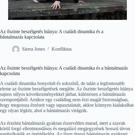
Az őszinte beszélgetés hiánya: A családi dinamika és a
bántalmazás kapcsolata
Sierra Jones
Konfliktus
Az őszinte beszélgetés hiánya: A családi dinamika és a bántalmazás
kapcsolata
A családi dinamika bonyolult és sokszínű, de talán a legfontosabb
eleme az őszinte beszélgetések megléte. Az őszinte beszélgetés hiánya
sajnos súlyos következményekkel járhat, különösen a bántalmazás
szempontjából. Amikor egy családtag nem érzi magát biztonságban,
hogy megossza érzéseit vagy tapasztalatait, akkor könnyen kialakulhat
egy olyan légkör, ahol a bántalmazás virágzik.
Az érzelmi bántalmazás gyakran észrevétlen marad, mert a szavak
körül forgó ellentmondásos és megalázó megjegyzések hosszú távon
rombolhatják az önértékelést. Az ilyen típusú bántalmazás gyökerei