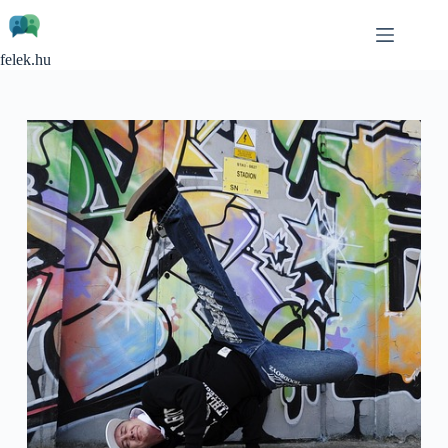
Skip
to
content
felek.hu