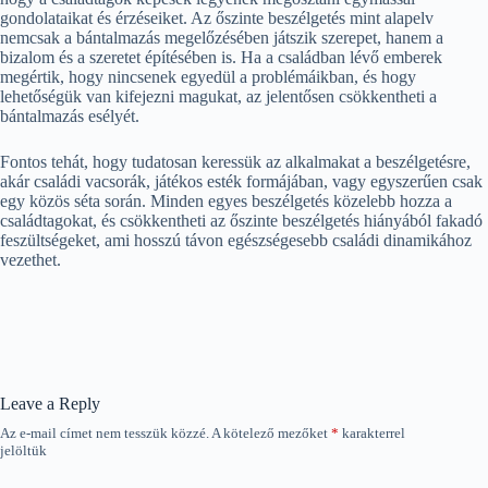
gondolataikat és érzéseiket. Az őszinte beszélgetés mint alapelv
nemcsak a bántalmazás megelőzésében játszik szerepet, hanem a
bizalom és a szeretet építésében is. Ha a családban lévő emberek
megértik, hogy nincsenek egyedül a problémáikban, és hogy
lehetőségük van kifejezni magukat, az jelentősen csökkentheti a
bántalmazás esélyét.
Fontos tehát, hogy tudatosan keressük az alkalmakat a beszélgetésre,
akár családi vacsorák, játékos esték formájában, vagy egyszerűen csak
egy közös séta során. Minden egyes beszélgetés közelebb hozza a
családtagokat, és csökkentheti az őszinte beszélgetés hiányából fakadó
feszültségeket, ami hosszú távon egészségesebb családi dinamikához
vezethet.
Leave a Reply
Az e-mail címet nem tesszük közzé.
A kötelező mezőket
*
karakterrel
jelöltük