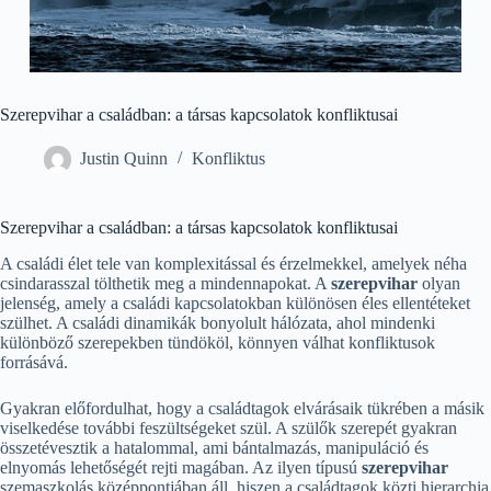
Szerepvihar a családban: a társas kapcsolatok konfliktusai
Justin Quinn
Konfliktus
Szerepvihar a családban: a társas kapcsolatok konfliktusai
A családi élet tele van komplexitással és érzelmekkel, amelyek néha
csindarasszal tölthetik meg a mindennapokat. A
szerepvihar
olyan
jelenség, amely a családi kapcsolatokban különösen éles ellentéteket
szülhet. A családi dinamikák bonyolult hálózata, ahol mindenki
különböző szerepekben tündököl, könnyen válhat konfliktusok
forrásává.
Gyakran előfordulhat, hogy a családtagok elvárásaik tükrében a másik
viselkedése további feszültségeket szül. A szülők szerepét gyakran
összetévesztik a hatalommal, ami bántalmazás, manipuláció és
elnyomás lehetőségét rejti magában. Az ilyen típusú
szerepvihar
szemaszkolás középpontjában áll, hiszen a családtagok közti hierarchia