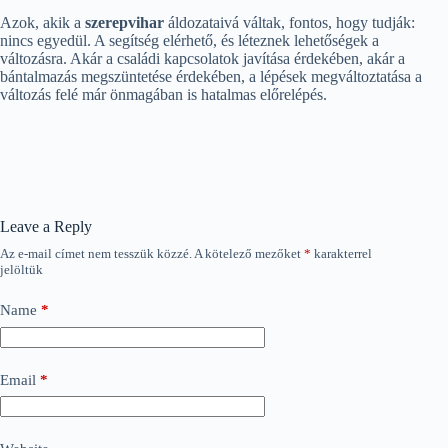
Azok, akik a
szerepvihar
áldozataivá váltak, fontos, hogy tudják:
nincs egyedül. A segítség elérhető, és léteznek lehetőségek a
változásra. Akár a családi kapcsolatok javítása érdekében, akár a
bántalmazás megszüntetése érdekében, a lépések megváltoztatása a
változás felé már önmagában is hatalmas előrelépés.
Leave a Reply
Az e-mail címet nem tesszük közzé.
A kötelező mezőket
*
karakterrel
jelöltük
Name
*
Email
*