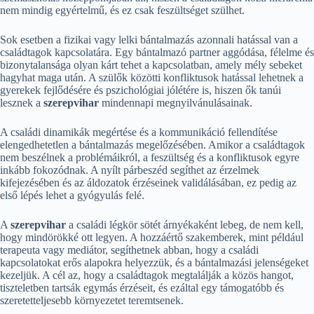
nem mindig egyértelmű, és ez csak feszültséget szülhet.
Sok esetben a fizikai vagy lelki bántalmazás azonnali hatással van a
családtagok kapcsolatára. Egy bántalmazó partner aggódása, félelme és
bizonytalansága olyan kárt tehet a kapcsolatban, amely mély sebeket
hagyhat maga után. A szülők közötti konfliktusok hatással lehetnek a
gyerekek fejlődésére és pszichológiai jólétére is, hiszen ők tanúi
lesznek a
szerepvihar
mindennapi megnyilvánulásainak.
A családi dinamikák megértése és a kommunikáció fellendítése
elengedhetetlen a bántalmazás megelőzésében. Amikor a családtagok
nem beszélnek a problémáikról, a feszültség és a konfliktusok egyre
inkább fokozódnak. A nyílt párbeszéd segíthet az érzelmek
kifejezésében és az áldozatok érzéseinek validálásában, ez pedig az
első lépés lehet a gyógyulás felé.
A
szerepvihar
a családi légkör sötét árnyékaként lebeg, de nem kell,
hogy mindörökké ott legyen. A hozzáértő szakemberek, mint például
terapeuta vagy mediátor, segíthetnek abban, hogy a családi
kapcsolatokat erős alapokra helyezzük, és a bántalmazási jelenségeket
kezeljük. A cél az, hogy a családtagok megtalálják a közös hangot,
tiszteletben tartsák egymás érzéseit, és ezáltal egy támogatóbb és
szeretetteljesebb környezetet teremtsenek.