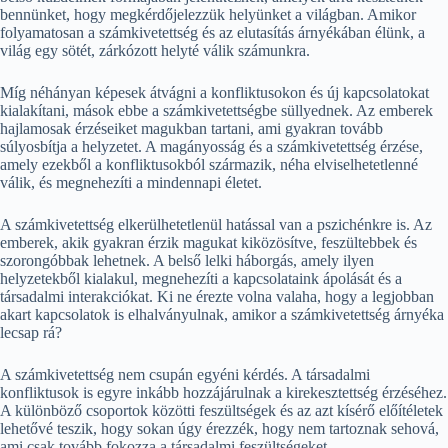
bennünket, hogy megkérdőjelezzük helyünket a világban. Amikor
folyamatosan a számkivetettség és az elutasítás árnyékában élünk, a
világ egy sötét, zárkózott helyté válik számunkra.
Míg néhányan képesek átvágni a konfliktusokon és új kapcsolatokat
kialakítani, mások ebbe a számkivetettségbe süllyednek. Az emberek
hajlamosak érzéseiket magukban tartani, ami gyakran tovább
súlyosbítja a helyzetet. A magányosság és a számkivetettség érzése,
amely ezekből a konfliktusokból származik, néha elviselhetetlenné
válik, és megnehezíti a mindennapi életet.
A számkivetettség elkerülhetetlenül hatással van a pszichénkre is. Az
emberek, akik gyakran érzik magukat kiközösítve, feszültebbek és
szorongóbbak lehetnek. A belső lelki háborgás, amely ilyen
helyzetekből kialakul, megnehezíti a kapcsolataink ápolását és a
társadalmi interakciókat. Ki ne érezte volna valaha, hogy a legjobban
akart kapcsolatok is elhalványulnak, amikor a számkivetettség árnyéka
lecsap rá?
A számkivetettség nem csupán egyéni kérdés. A társadalmi
konfliktusok is egyre inkább hozzájárulnak a kirekesztettség érzéséhez.
A különböző csoportok közötti feszültségek és az azt kísérő előítéletek
lehetővé teszik, hogy sokan úgy érezzék, hogy nem tartoznak sehová,
ami csak tovább fokozza a társadalmi feszültségeket.