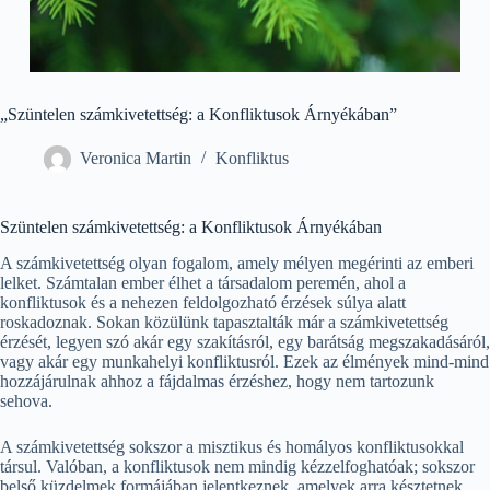
„Szüntelen számkivetettség: a Konfliktusok Árnyékában”
Veronica Martin
Konfliktus
Szüntelen számkivetettség: a Konfliktusok Árnyékában
A számkivetettség olyan fogalom, amely mélyen megérinti az emberi
lelket. Számtalan ember élhet a társadalom peremén, ahol a
konfliktusok és a nehezen feldolgozható érzések súlya alatt
roskadoznak. Sokan közülünk tapasztalták már a számkivetettség
érzését, legyen szó akár egy szakításról, egy barátság megszakadásáról,
vagy akár egy munkahelyi konfliktusról. Ezek az élmények mind-mind
hozzájárulnak ahhoz a fájdalmas érzéshez, hogy nem tartozunk
sehova.
A számkivetettség sokszor a misztikus és homályos konfliktusokkal
társul. Valóban, a konfliktusok nem mindig kézzelfoghatóak; sokszor
belső küzdelmek formájában jelentkeznek, amelyek arra késztetnek