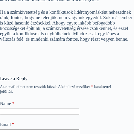
Ha a számkivetettség és a konfliktusok lidércnyomásként nehezednek
ránk, fontos, hogy ne feledjük: nem vagyunk egyedül. Sok más ember
is küzd hasonló érzésekkel. Ahogy egyre inkább befogadóbb
közösségeket építünk, a számkivetettség érzése csökkenhet, és ezzel
együtt a konfliktusok is enyhülhetnek. Mindez csak egy lépés a
változás felé, és mindenki számára fontos, hogy részt vegyen benne.
Leave a Reply
Az e-mail címet nem tesszük közzé.
A kötelező mezőket
*
karakterrel
jelöltük
Name
*
Email
*