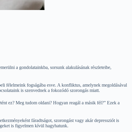
erülni a gondolatainkba, sorsunk alakulásának részleteibe,
beli félelmeink fogságába esve. A konfliktus, amelynek megoldásával
pcsolataink is szenvednek a fokozódó szorongás miatt.
örtént ez? Meg tudom oldani? Hogyan reagál a másik fél?” Ezek a
vetkezményeként fáradtságot, szorongást vagy akár depressziót is
égeket is figyelmen kívül hagyhatunk.