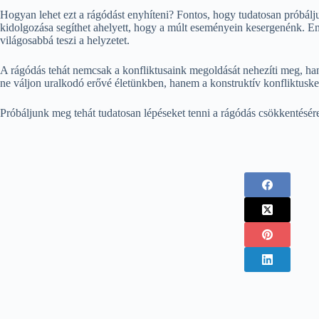
Hogyan lehet ezt a rágódást enyhíteni? Fontos, hogy tudatosan próbálju
kidolgozása segíthet ahelyett, hogy a múlt eseményein kesergenénk. Eme
világosabbá teszi a helyzetet.
A rágódás tehát nemcsak a konfliktusaink megoldását nehezíti meg, han
ne váljon uralkodó erővé életünkben, hanem a konstruktív konfliktuske
Próbáljunk meg tehát tudatosan lépéseket tenni a rágódás csökkentésére