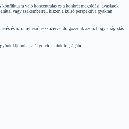
 konfliktusra való koncentrálás és a konkrét megoldási javaslatok
aráttal vagy szakemberrel, hiszen a külső perspektíva gyakran
smerés és az önreflexió eszközeivel dolgozzunk azon, hogy a rágódás
gyünk kijönni a saját gondolataink fogságából.