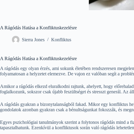
A Rágódás Hatása a Konfliktuskezelésre
Sierra Jones
Konfliktus
A Rágódás Hatása a Konfliktuskezelésre
A rágódás egy olyan érzés, ami sokunk életében rendszeresen megjelen
folyamatosan a helyzetet elemezve. De vajon ez valóban segít a probl
Amikor a rágódás elkezd eluralkodni rajtunk, ahelyett, hogy előrehal
foglalkozunk, sokszor csak újabb feszültséget és stresszt generál. Az 
A rágódás gyakran a bizonytalanságból fakad. Mikor egy konfliktus he
gondolatok azonban gyakran csak a bénultságunkat fokozzák, és megne
Egyes pszichológiai tanulmányok szerint a folytonos rágódás mind a fiz
tapasztalhatunk. Ezenkívül a konfliktusok során való rágódás lehetetle