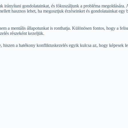
k irányítani gondolatainkat, és fókuszáljunk a probléma megoldására. A
llett hasznos lehet, ha megosztjuk érzéseinket és gondolatainkat egy b
em a mentális állapotunkat is ronthatja. Különösen fontos, hogy a feli
zelés részeként kezeljük.
, hiszen a hatékony konfliktuskezelés egyik kulcsa az, hogy képesek le