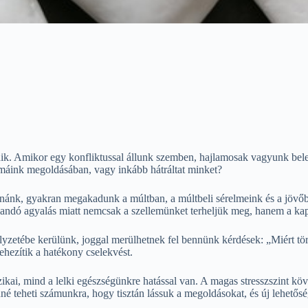
ik. Amikor egy konfliktussal állunk szemben, hajlamosak vagyunk belem
émáink megoldásában, vagy inkább hátráltat minket?
adnánk, gyakran megakadunk a múltban, a múltbeli sérelmeink és a jövő
állandó agyalás miatt nemcsak a szellemünket terheljük meg, hanem a ka
lyzetébe kerülünk, joggal merülhetnek fel bennünk kérdések: „Miért t
hezítik a hatékony cselekvést.
ikai, mind a lelki egészségünkre hatással van. A magas stresszszint kö
nné teheti számunkra, hogy tisztán lássuk a megoldásokat, és új lehetős