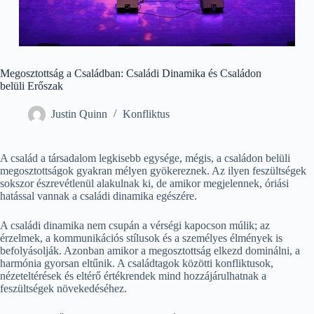
Megosztottság a Családban: Családi Dinamika és Családon
belüli Erőszak
Justin Quinn
Konfliktus
A család a társadalom legkisebb egysége, mégis, a családon belüli
megosztottságok gyakran mélyen gyökereznek. Az ilyen feszültségek
sokszor észrevétlenül alakulnak ki, de amikor megjelennek, óriási
hatással vannak a családi dinamika egészére.
A családi dinamika nem csupán a vérségi kapocson múlik; az
érzelmek, a kommunikációs stílusok és a személyes élmények is
befolyásolják. Azonban amikor a megosztottság elkezd dominálni, a
harmónia gyorsan eltűnik. A családtagok közötti konfliktusok,
nézeteltérések és eltérő értékrendek mind hozzájárulhatnak a
feszültségek növekedéséhez.