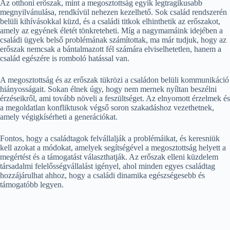
Az otthoni erőszak, mint a megosztottság egyik legtragikusabb
megnyilvánulása, rendkívül nehezen kezelhető. Sok család rendszerén
belüli kihívásokkal küzd, és a családi titkok elhinthetik az erőszakot,
amely az egyének életét tönkreteheti. Míg a nagymamáink idejében a
családi ügyek belső problémának számítottak, ma már tudjuk, hogy az
erőszak nemcsak a bántalmazott fél számára elviselhetetlen, hanem a
család egészére is romboló hatással van.
A megosztottság és az erőszak tükrözi a családon belüli kommunikáció
hiányosságait. Sokan élnek úgy, hogy nem mernek nyíltan beszélni
érzéseikről, ami tovább növeli a feszültséget. Az elnyomott érzelmek és
a megoldatlan konfliktusok végső soron szakadáshoz vezethetnek,
amely végigkísérheti a generációkat.
Fontos, hogy a családtagok felvállalják a problémáikat, és keresniük
kell azokat a módokat, amelyek segítségével a megosztottság helyett a
megértést és a támogatást választhatják. Az erőszak elleni küzdelem
társadalmi felelősségvállalást igényel, ahol minden egyes családtag
hozzájárulhat ahhoz, hogy a családi dinamika egészségesebb és
támogatóbb legyen.