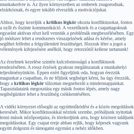
munkakedvre is. Az ilyen környezetben az emberek zsugorodnak,
elzárkóznak, és egyre inkább elveszítik a motivációjukat.
Ahhoz, hogy kezeljük a
kritikus légkör
okozta konfliktusokat, fontos
a nyílt és őszinte kommunikáció. A vezetőknek és a csapattagoknak
egyaránt aktívan részt kell venniük a problémák megbeszélésében. Egy
jó módszer lehet a rendszeres visszajelzések adása és kérése, amely
segíthet felfedni a felgyülemlett feszültséget. Hozzuk létre a jogot a
vélemények kifejezésére anélkül, hogy retorziótól kellene tartanunk!
Az érzelmek kezelése szintén kulcsfontosságú a konfliktusok
rendezésében. A rossz érzések gyakran meglátszanak a munkahelyi
teljesítményünkön. Éppen ezért figyeljünk oda, hogyan érezzük
magunkat a csapatban, és ne féljünk segítséget kérni, ha úgy érezzük,
hogy a
kritikus légkör
túlzottan megnehezíti a mindennapjainkat.
Tapasztalataink megosztása egy másik fontos lépés, amely nagy
segítségünkre lehet a feszültség csökkentésében.
A vidéki környezet elősegíti az együttműködést és a közös megoldások
keresését. Mikor konfliktusokkal nézünk szembe, próbáljunk nyitottak
lenni mások nézőpontjaira, és törekedjünk arra, hogy közösen találjunk
megoldásokat. Egy csapat ereje abban rejlik, hogy képesek vagyunk
együtt dolgozni és támogatni egymást a nehéz időkben.