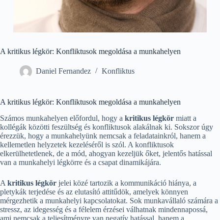
A kritikus légkör: Konfliktusok megoldása a munkahelyen
Daniel Fernandez
Konfliktus
A kritikus légkör: Konfliktusok megoldása a munkahelyen
Számos munkahelyen előfordul, hogy a
kritikus légkör
miatt a
kollégák közötti feszültség és konfliktusok alakálnak ki. Sokszor úgy
érezzük, hogy a munkahelyünk nemcsak a feladatainkról, hanem a
kellemetlen helyzetek kezeléséről is szól. A konfliktusok
elkerülhetetlenek, de a mód, ahogyan kezeljük őket, jelentős hatással
van a munkahelyi légkörre és a csapat dinamikájára.
A
kritikus légkör
jelei közé tartozik a kommunikáció hiánya, a
pletykák terjedése és az elutasító attitűdök, amelyek könnyen
mérgezhetik a munkahelyi kapcsolatokat. Sok munkavállaló számára a
stressz, az idegesség és a félelem érzései válhatnak mindennapossá,
ami nemcsak a teljesítményre van negatív hatással, hanem a