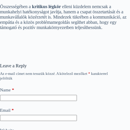
Összességében a
kritikus légkör
elleni küzdelem nemcsak a
munkahelyi hatékonyságot javítja, hanem a csapat összetartását és a
munkavállalók közérzetét is. Mindezek tükrében a kommunikáció, az
empátia és a közös problémamegoldás segíthet abban, hogy egy
támogató és pozitív munkakörnyezetben teljesíthessünk.
Leave a Reply
Az e-mail címet nem tesszük közzé.
A kötelező mezőket
*
karakterrel
jelöltük
Name
*
Email
*