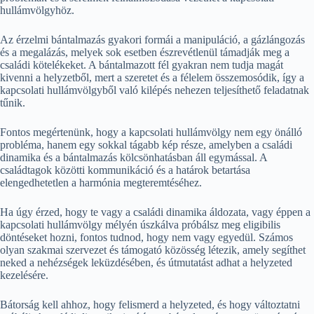
hullámvölgyhöz.
Az érzelmi bántalmazás gyakori formái a manipuláció, a gázlángozás
és a megalázás, melyek sok esetben észrevétlenül támadják meg a
családi kötelékeket. A bántalmazott fél gyakran nem tudja magát
kivenni a helyzetből, mert a szeretet és a félelem összemosódik, így a
kapcsolati hullámvölgyből való kilépés nehezen teljesíthető feladatnak
tűnik.
Fontos megértenünk, hogy a kapcsolati hullámvölgy nem egy önálló
probléma, hanem egy sokkal tágabb kép része, amelyben a családi
dinamika és a bántalmazás kölcsönhatásban áll egymással. A
családtagok közötti kommunikáció és a határok betartása
elengedhetetlen a harmónia megteremtéséhez.
Ha úgy érzed, hogy te vagy a családi dinamika áldozata, vagy éppen a
kapcsolati hullámvölgy mélyén úszkálva próbálsz meg eligibilis
döntéseket hozni, fontos tudnod, hogy nem vagy egyedül. Számos
olyan szakmai szervezet és támogató közösség létezik, amely segíthet
neked a nehézségek leküzdésében, és útmutatást adhat a helyzeted
kezelésére.
Bátorság kell ahhoz, hogy felismerd a helyzeted, és hogy változtatni