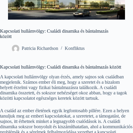
Kapcsolati hullámvölgy: Családi dinamika és bántalmazás
között
Patricia Richardson
Konfliktus
Kapcsolati hullámvölgy: Családi dinamika és bántalmazás között
A kapcsolati hullámvölgy olyan érzés, amely sajnos sok családban
megjelenik. Számos ember éli meg, hogy a szeretet és a bizalom
helyett érzelmi vagy fizikai bántalmazásra találkozik. A családi
dinamika összetett, és sokszor nehézséget okoz abban, hogy a tagok
közötti kapcsolatot egészséges keretek között tartsuk.
A család az ember életének egyik legfontosabb pillére. Ezen a helyen
tanuljuk meg az emberi kapcsolatokat, a szeretetet, a támogatást, de
sajnos, itt érhetnek minket a legnagyobb csalódások is. A családi
dinamika sokszor bonyolult és kiszámíthatatlan, ahol a kommunikációs
problémák és a sérelmek felhalmozódása vezethet a kapcsolati