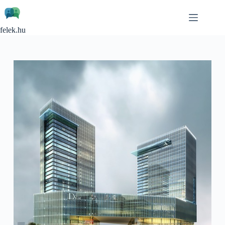
Skip
to
content
felek.hu