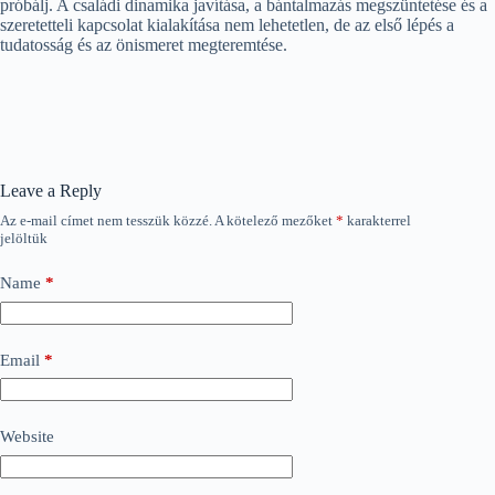
próbálj. A családi dinamika javítása, a bántalmazás megszüntetése és a
szeretetteli kapcsolat kialakítása nem lehetetlen, de az első lépés a
tudatosság és az önismeret megteremtése.
Leave a Reply
Az e-mail címet nem tesszük közzé.
A kötelező mezőket
*
karakterrel
jelöltük
Name
*
Email
*
Website