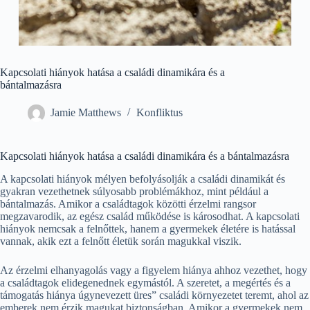
Kapcsolati hiányok hatása a családi dinamikára és a
bántalmazásra
Jamie Matthews
Konfliktus
Kapcsolati hiányok hatása a családi dinamikára és a bántalmazásra
A kapcsolati hiányok mélyen befolyásolják a családi dinamikát és
gyakran vezethetnek súlyosabb problémákhoz, mint például a
bántalmazás. Amikor a családtagok közötti érzelmi rangsor
megzavarodik, az egész család működése is károsodhat. A kapcsolati
hiányok nemcsak a felnőttek, hanem a gyermekek életére is hatással
vannak, akik ezt a felnőtt életük során magukkal viszik.
Az érzelmi elhanyagolás vagy a figyelem hiánya ahhoz vezethet, hogy
a családtagok elidegenednek egymástól. A szeretet, a megértés és a
támogatás hiánya úgynevezett üres” családi környezetet teremt, ahol az
emberek nem érzik magukat biztonságban. Amikor a gyermekek nem