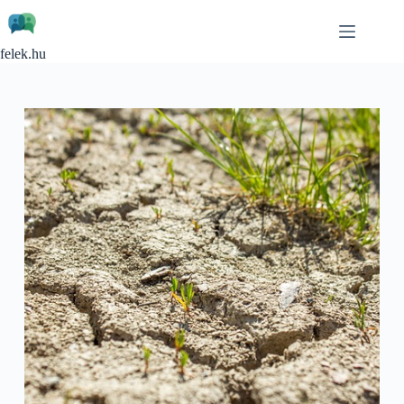
Skip
to
content
felek.hu