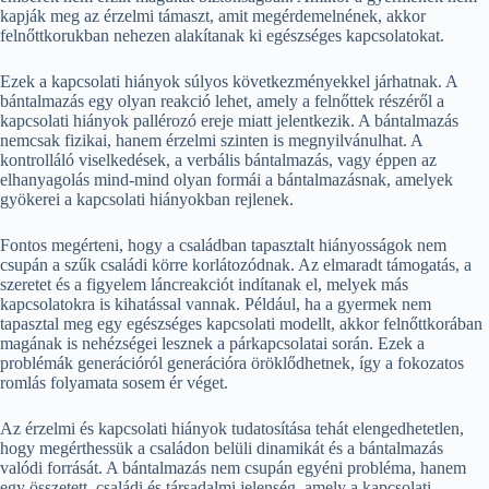
kapják meg az érzelmi támaszt, amit megérdemelnének, akkor
felnőttkorukban nehezen alakítanak ki egészséges kapcsolatokat.
Ezek a kapcsolati hiányok súlyos következményekkel járhatnak. A
bántalmazás egy olyan reakció lehet, amely a felnőttek részéről a
kapcsolati hiányok pallérozó ereje miatt jelentkezik. A bántalmazás
nemcsak fizikai, hanem érzelmi szinten is megnyilvánulhat. A
kontrolláló viselkedések, a verbális bántalmazás, vagy éppen az
elhanyagolás mind-mind olyan formái a bántalmazásnak, amelyek
gyökerei a kapcsolati hiányokban rejlenek.
Fontos megérteni, hogy a családban tapasztalt hiányosságok nem
csupán a szűk családi körre korlátozódnak. Az elmaradt támogatás, a
szeretet és a figyelem láncreakciót indítanak el, melyek más
kapcsolatokra is kihatással vannak. Például, ha a gyermek nem
tapasztal meg egy egészséges kapcsolati modellt, akkor felnőttkorában
magának is nehézségei lesznek a párkapcsolatai során. Ezek a
problémák generációról generációra öröklődhetnek, így a fokozatos
romlás folyamata sosem ér véget.
Az érzelmi és kapcsolati hiányok tudatosítása tehát elengedhetetlen,
hogy megérthessük a családon belüli dinamikát és a bántalmazás
valódi forrását. A bántalmazás nem csupán egyéni probléma, hanem
egy összetett, családi és társadalmi jelenség, amely a kapcsolati