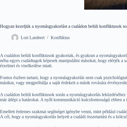
Hogyan kezeljük a nyomásgyakorlást a családon belüli konfliktusok so
Lori Lambert
Konfliktus
A családon belüli konfliktusok gyakoriak, és gyakran a nyomásgyakorl
néha egyes családtagok képesek manipulálni másokat, hogy elérjék a sa
érzelmei és viselkedése miatt.
Fontos észben tartani, hogy a nyomásgyakorlás nem csak pszichológiai 
másikat, vagy megpróbálja a saját érdekeit a másik rovására érvényesíten
A családon belüli konfliktusok során a nyomásgyakorlás leküzdéséhez e
már átlépi a határokat. A nyílt kommunikáció kulcsfontosságú ebben a f
Emellett érdemes szakmai segítséget igénybe venni, mint például csal
A cél, hogy a nyomásgyakorlás helyett a családi összetartást és a kölc