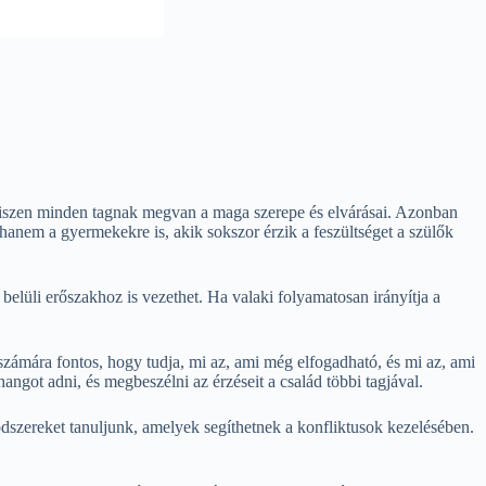
 hiszen minden tagnak megvan a maga szerepe és elvárásai. Azonban
hanem a gyermekekre is, akik sokszor érzik a feszültséget a szülők
lüli erőszakhoz is vezethet. Ha valaki folyamatosan irányítja a
zámára fontos, hogy tudja, mi az, ami még elfogadható, és mi az, ami
ngot adni, és megbeszélni az érzéseit a család többi tagjával.
szereket tanuljunk, amelyek segíthetnek a konfliktusok kezelésében.