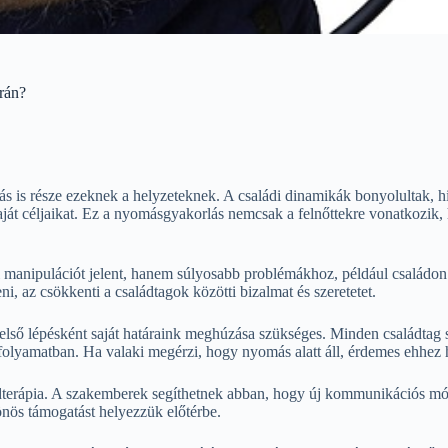
rán?
ás is része ezeknek a helyzeteknek. A családi dinamikák bonyolultak,
ját céljaikat. Ez a nyomásgyakorlás nemcsak a felnőttekre vonatkozik, 
manipulációt jelent, hanem súlyosabb problémákhoz, például családon be
i, az csökkenti a családtagok közötti bizalmat és szeretetet.
lső lépésként saját határaink meghúzása szükséges. Minden családtag s
olyamatban. Ha valaki megérzi, hogy nyomás alatt áll, érdemes ehhez ha
ádterápia. A szakemberek segíthetnek abban, hogy új kommunikációs mód
sönös támogatást helyezzük előtérbe.