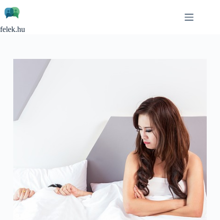
Skip
to
content
felek.hu