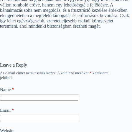
váljon romboló erővé, hanem egy lehetőséggé a fejlődésre. A
bántalmazás soha nem megoldás, és a frusztráció kezelése érdekében
elengedhetetlen a megfelelő támogatás és erőforrások bevonása. Csak
így lehet egészségesebb, szeretetteljesebb családi környezetet
teremteni, ahol mindenki biztonságban érezheti magát.
Leave a Reply
Az e-mail címet nem tesszük közzé.
A kötelező mezőket
*
karakterrel
jelöltük
Name
*
Email
*
Website