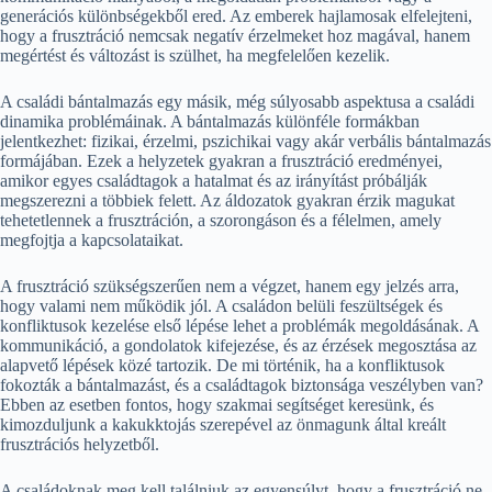
generációs különbségekből ered. Az emberek hajlamosak elfelejteni,
hogy a frusztráció nemcsak negatív érzelmeket hoz magával, hanem
megértést és változást is szülhet, ha megfelelően kezelik.
A családi bántalmazás egy másik, még súlyosabb aspektusa a családi
dinamika problémáinak. A bántalmazás különféle formákban
jelentkezhet: fizikai, érzelmi, pszichikai vagy akár verbális bántalmazás
formájában. Ezek a helyzetek gyakran a frusztráció eredményei,
amikor egyes családtagok a hatalmat és az irányítást próbálják
megszerezni a többiek felett. Az áldozatok gyakran érzik magukat
tehetetlennek a frusztráción, a szorongáson és a félelmen, amely
megfojtja a kapcsolataikat.
A frusztráció szükségszerűen nem a végzet, hanem egy jelzés arra,
hogy valami nem működik jól. A családon belüli feszültségek és
konfliktusok kezelése első lépése lehet a problémák megoldásának. A
kommunikáció, a gondolatok kifejezése, és az érzések megosztása az
alapvető lépések közé tartozik. De mi történik, ha a konfliktusok
fokozták a bántalmazást, és a családtagok biztonsága veszélyben van?
Ebben az esetben fontos, hogy szakmai segítséget keresünk, és
kimozduljunk a kakukktojás szerepével az önmagunk által kreált
frusztrációs helyzetből.
A családoknak meg kell találniuk az egyensúlyt, hogy a frusztráció ne