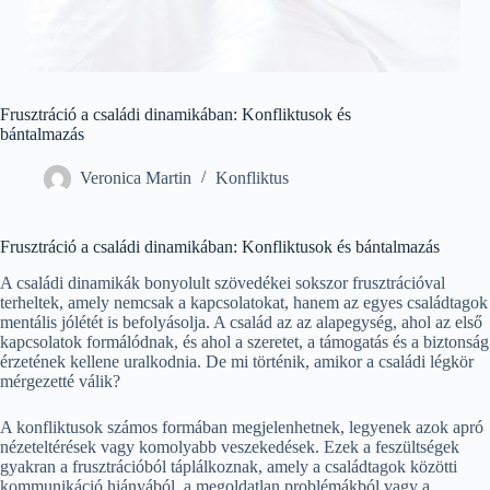
Frusztráció a családi dinamikában: Konfliktusok és
bántalmazás
Veronica Martin
Konfliktus
Frusztráció a családi dinamikában: Konfliktusok és bántalmazás
A családi dinamikák bonyolult szövedékei sokszor frusztrációval
terheltek, amely nemcsak a kapcsolatokat, hanem az egyes családtagok
mentális jólétét is befolyásolja. A család az az alapegység, ahol az első
kapcsolatok formálódnak, és ahol a szeretet, a támogatás és a biztonság
érzetének kellene uralkodnia. De mi történik, amikor a családi légkör
mérgezetté válik?
A konfliktusok számos formában megjelenhetnek, legyenek azok apró
nézeteltérések vagy komolyabb veszekedések. Ezek a feszültségek
gyakran a frusztrációból táplálkoznak, amely a családtagok közötti
kommunikáció hiányából, a megoldatlan problémákból vagy a