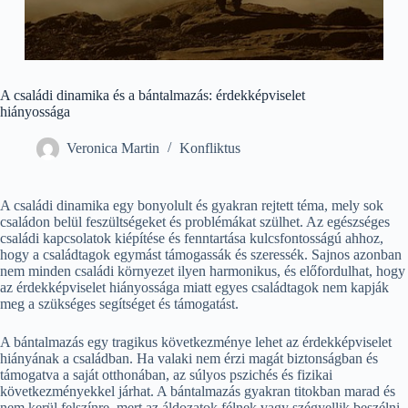
A családi dinamika és a bántalmazás: érdekképviselet
hiányossága
Veronica Martin
Konfliktus
A családi dinamika egy bonyolult és gyakran rejtett téma, mely sok
családon belül feszültségeket és problémákat szülhet. Az egészséges
családi kapcsolatok kiépítése és fenntartása kulcsfontosságú ahhoz,
hogy a családtagok egymást támogassák és szeressék. Sajnos azonban
nem minden családi környezet ilyen harmonikus, és előfordulhat, hogy
az érdekképviselet hiányossága miatt egyes családtagok nem kapják
meg a szükséges segítséget és támogatást.
A bántalmazás egy tragikus következménye lehet az érdekképviselet
hiányának a családban. Ha valaki nem érzi magát biztonságban és
támogatva a saját otthonában, az súlyos pszichés és fizikai
következményekkel járhat. A bántalmazás gyakran titokban marad és
nem kerül felszínre, mert az áldozatok félnek vagy szégyellik beszélni