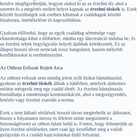
kezdve megfigyelhetjük, hogyan alakul ki az az érzelmi tér, ahol a
szeretet és a megértés mellett helyet kapnak az
érzelmi tüskék
is. Ezek
közötti feszültségek sok esetben kihatnak a családtagok közötti
bizalomra, önértékelésre és kapcsolódásra.
Gyakran előfordul, hogy az egyik családtag sértettsége vagy
elutasítottsága kihat a többiekre, mintha egy láncreakció indulna be, és
az érzelmi sebek begyógyulás helyett újabbak keletkeznek. Ez az
állapot hosszú távon nemcsak rossz hangulatot, hanem mélyebb
konfliktusokat is eredményezhet.
Az Otthoni Erőszak Rejtett Arca
Az otthoni erőszak nem mindig jelent nyílt fizikai bántalmazást;
gyakran az
érzelmi tüskék
állnak a háttérben, amelyek alattomos
módon mérgezik meg egy család életét. Az érzelmi bántalmazás
formálhatja a mindennapi kommunikációt, ahol a megszégyenítés,
lenézés vagy érzelmi zsarolás a norma.
Ezek a nem látható sérülések hosszú távon megterhelik az áldozatot,
hiszen a folyamatos stressz és félelem szinte megszünteti a
biztonságérzetet az otthon falain belül is. Fontos, hogy felismerjük az
ilyen érzelmi sérüléseket, mert csak így kezdődhet meg a valódi
gyógyulás és a családi kapcsolatokat építő folyamat.