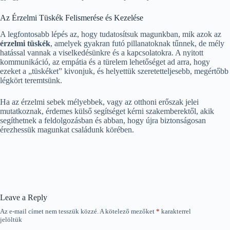
Az Érzelmi Tüskék Felismerése és Kezelése
A legfontosabb lépés az, hogy tudatosítsuk magunkban, mik azok az
érzelmi tüskék
, amelyek gyakran futó pillanatoknak tűnnek, de mély
hatással vannak a viselkedésünkre és a kapcsolatokra. A nyitott
kommunikáció, az empátia és a türelem lehetőséget ad arra, hogy
ezeket a „tüskéket” kivonjuk, és helyettük szeretetteljesebb, megértőbb
légkört teremtsünk.
Ha az érzelmi sebek mélyebbek, vagy az otthoni erőszak jelei
mutatkoznak, érdemes külső segítséget kérni szakemberektől, akik
segíthetnek a feldolgozásban és abban, hogy újra biztonságosan
érezhessük magunkat családunk körében.
Leave a Reply
Az e-mail címet nem tesszük közzé.
A kötelező mezőket
*
karakterrel
jelöltük