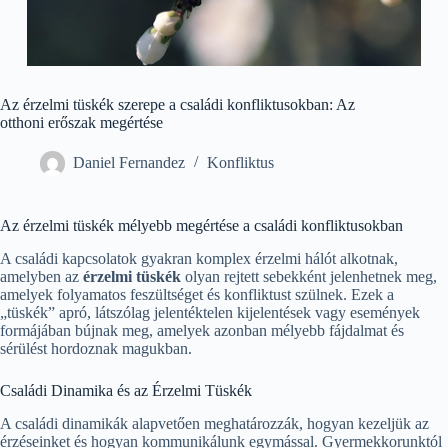
Az érzelmi tüskék szerepe a családi konfliktusokban: Az
otthoni erőszak megértése
Daniel Fernandez
Konfliktus
Az érzelmi tüskék mélyebb megértése a családi konfliktusokban
A családi kapcsolatok gyakran komplex érzelmi hálót alkotnak,
amelyben az
érzelmi tüskék
olyan rejtett sebekként jelenhetnek meg,
amelyek folyamatos feszültséget és konfliktust szülnek. Ezek a
„tüskék” apró, látszólag jelentéktelen kijelentések vagy események
formájában bújnak meg, amelyek azonban mélyebb fájdalmat és
sérülést hordoznak magukban.
Családi Dinamika és az Érzelmi Tüskék
A családi dinamikák alapvetően meghatározzák, hogyan kezeljük az
érzéseinket és hogyan kommunikálunk egymással. Gyermekkorunktól