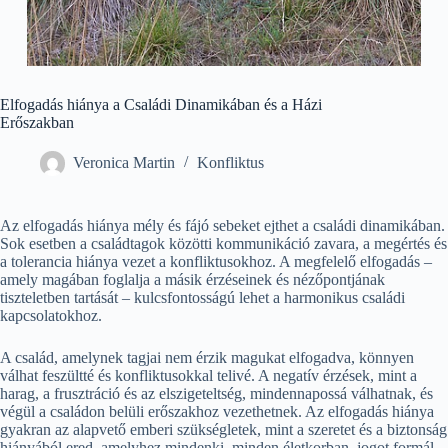
Elfogadás hiánya a Családi Dinamikában és a Házi
Erőszakban
Veronica Martin
Konfliktus
Az elfogadás hiánya mély és fájó sebeket ejthet a családi dinamikában.
Sok esetben a családtagok közötti kommunikáció zavara, a megértés és
a tolerancia hiánya vezet a konfliktusokhoz. A megfelelő elfogadás –
amely magában foglalja a másik érzéseinek és nézőpontjának
tiszteletben tartását – kulcsfontosságú lehet a harmonikus családi
kapcsolatokhoz.
A család, amelynek tagjai nem érzik magukat elfogadva, könnyen
válhat feszültté és konfliktusokkal telivé. A negatív érzések, mint a
harag, a frusztráció és az elszigeteltség, mindennapossá válhatnak, és
végül a családon belüli erőszakhoz vezethetnek. Az elfogadás hiánya
gyakran az alapvető emberi szükségletek, mint a szeretet és a biztonság
hiányából ered, amelyhez mindenki, minden életkorban, jogot formál.