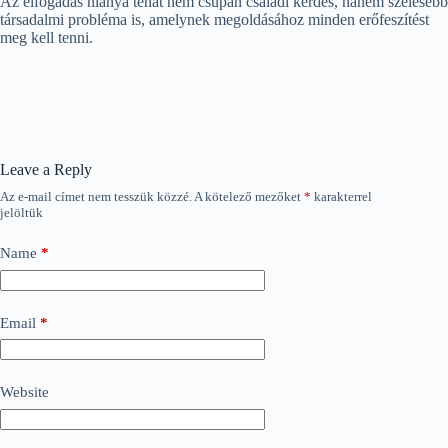
Az elfogadás hiánya tehát nem csupán családi kérdés, hanem szélesebb
társadalmi probléma is, amelynek megoldásához minden erőfeszítést
meg kell tenni.
Leave a Reply
Az e-mail címet nem tesszük közzé.
A kötelező mezőket
*
karakterrel
jelöltük
Name
*
Email
*
Website