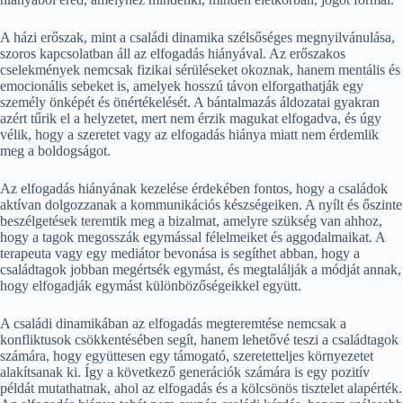
A házi erőszak, mint a családi dinamika szélsőséges megnyilvánulása,
szoros kapcsolatban áll az elfogadás hiányával. Az erőszakos
cselekmények nemcsak fizikai sérüléseket okoznak, hanem mentális és
emocionális sebeket is, amelyek hosszú távon elforgathatják egy
személy önképét és önértékelését. A bántalmazás áldozatai gyakran
azért tűrik el a helyzetet, mert nem érzik magukat elfogadva, és úgy
vélik, hogy a szeretet vagy az elfogadás hiánya miatt nem érdemlik
meg a boldogságot.
Az elfogadás hiányának kezelése érdekében fontos, hogy a családok
aktívan dolgozzanak a kommunikációs készsé­geiken. A nyílt és őszinte
beszélgetések teremtik meg a bizalmat, amelyre szükség van ahhoz,
hogy a tagok megosszák egymással félelmeiket és aggodalmaikat. A
terapeuta vagy egy mediátor bevonása is segíthet abban, hogy a
családtagok jobban megértsék egymást, és megtalálják a módját annak,
hogy elfogadják egymást különbözőségeikkel együtt.
A családi dinamikában az elfogadás megteremtése nemcsak a
konfliktusok csökkentésében segít, hanem lehetővé teszi a családtagok
számára, hogy együttesen egy támogató, szeretetteljes környezetet
alakítsanak ki. Így a következő generációk számára is egy pozitív
példát mutathatnak, ahol az elfogadás és a kölcsönös tisztelet alapérték.