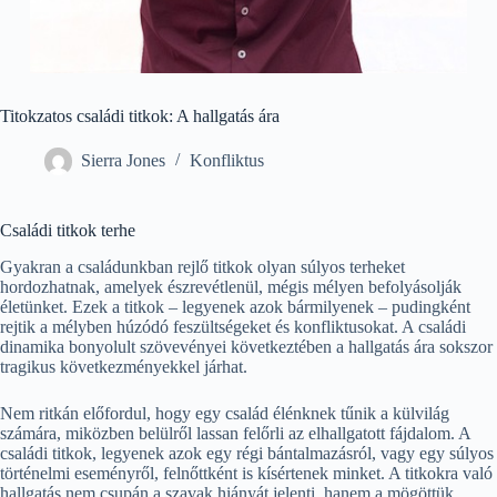
Titokzatos családi titkok: A hallgatás ára
Sierra Jones
Konfliktus
Családi titkok terhe
Gyakran a családunkban rejlő titkok olyan súlyos terheket
hordozhatnak, amelyek észrevétlenül, mégis mélyen befolyásolják
életünket. Ezek a titkok – legyenek azok bármilyenek – pudingként
rejtik a mélyben húzódó feszültségeket és konfliktusokat. A családi
dinamika bonyolult szövevényei következtében a hallgatás ára sokszor
tragikus következményekkel járhat.
Nem ritkán előfordul, hogy egy család élénknek tűnik a külvilág
számára, miközben belülről lassan felőrli az elhallgatott fájdalom. A
családi titkok, legyenek azok egy régi bántalmazásról, vagy egy súlyos
történelmi eseményről, felnőttként is kísértenek minket. A titkokra való
hallgatás nem csupán a szavak hiányát jelenti, hanem a mögöttük