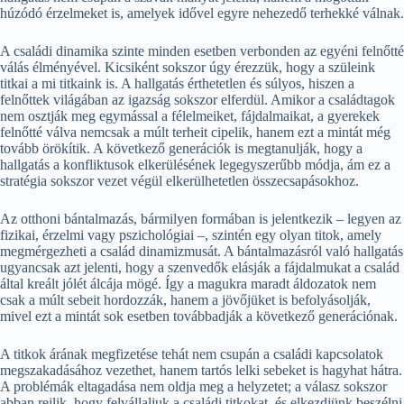
húzódó érzelmeket is, amelyek idővel egyre nehezedő terhekké válnak.
A családi dinamika szinte minden esetben verbonden az egyéni felnőtté
válás élményével. Kicsiként sokszor úgy érezzük, hogy a szüleink
titkai a mi titkaink is. A hallgatás érthetetlen és súlyos, hiszen a
felnőttek világában az igazság sokszor elferdül. Amikor a családtagok
nem osztják meg egymással a félelmeiket, fájdalmaikat, a gyerekek
felnőtté válva nemcsak a múlt terheit cipelik, hanem ezt a mintát még
tovább örökítik. A következő generációk is megtanulják, hogy a
hallgatás a konfliktusok elkerülésének legegyszerűbb módja, ám ez a
stratégia sokszor vezet végül elkerülhetetlen összecsapásokhoz.
Az otthoni bántalmazás, bármilyen formában is jelentkezik – legyen az
fizikai, érzelmi vagy pszichológiai –, szintén egy olyan titok, amely
megmérgezheti a család dinamizmusát. A bántalmazásról való hallgatás
ugyancsak azt jelenti, hogy a szenvedők elásják a fájdalmukat a család
által kreált jólét álcája mögé. Így a magukra maradt áldozatok nem
csak a múlt sebeit hordozzák, hanem a jövőjüket is befolyásolják,
mivel ezt a mintát sok esetben továbbadják a következő generációnak.
A titkok árának megfizetése tehát nem csupán a családi kapcsolatok
megszakadásához vezethet, hanem tartós lelki sebeket is hagyhat hátra.
A problémák eltagadása nem oldja meg a helyzetet; a válasz sokszor
abban rejlik, hogy felvállaljuk a családi titkokat, és elkezdjünk beszélni