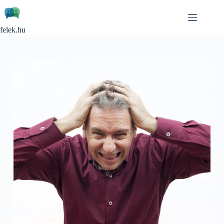
Skip
to
content
felek.hu