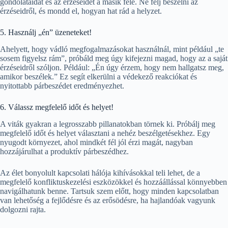
gondolataidat és az érzéseidet a másik felé. Ne félj beszélni az
érzéseidről, és mondd el, hogyan hat rád a helyzet.
5. Használj „én” üzeneteket!
Ahelyett, hogy vádló megfogalmazásokat használnál, mint például „te
sosem figyelsz rám”, próbáld meg úgy kifejezni magad, hogy az a saját
érzéseidről szóljon. Például: „Én úgy érzem, hogy nem hallgatsz meg,
amikor beszélek.” Ez segít elkerülni a védekező reakciókat és
nyitottabb párbeszédet eredményezhet.
6. Válassz megfelelő időt és helyet!
A viták gyakran a legrosszabb pillanatokban törnek ki. Próbálj meg
megfelelő időt és helyet választani a nehéz beszélgetésekhez. Egy
nyugodt környezet, ahol mindkét fél jól érzi magát, nagyban
hozzájárulhat a produktív párbeszédhez.
Az élet bonyolult kapcsolati hálója kihívásokkal teli lehet, de a
megfelelő konfliktuskezelési eszközökkel és hozzáállással könnyebben
navigálhatunk benne. Tartsuk szem előtt, hogy minden kapcsolatban
van lehetőség a fejlődésre és az erősödésre, ha hajlandóak vagyunk
dolgozni rajta.