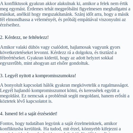
A konfliktusok gyakran akkor alakulnak ki, amikor a felek nem értik
meg egymást. Érdemes tehát megpróbálni figyelmesen meghallgatni a
másikat, anélkül hogy megszakítanánk. Szánj időt arra, hogy a másik
fél elmondhassa a véleményét, és próbálj empátiával viszonyulni az
érzéseihez.
2. Kérdezz, ne feltételezz!
Amikor valaki dühös vagy csalódott, hajlamosak vagyunk gyors
következtetéseket levonni. Kérdezz rá a dolgokra, és tisztázd a
félreértéseket. Gyakran kiderül, hogy az adott helyzet sokkal
egyszerűbb, mint ahogyan azt elsőre gondoltuk.
3. Legyél nyitott a kompromisszumokra!
A bonyolult kapcsolati hálók gyakran megkövetelik a rugalmasságot.
Legyél hajlandó kompromisszumot kötni, és keressétek együtt a
megoldást. Ez nemcsak a problémát segíti megoldani, hanem erősíti a
köztetek lévő kapcsolatot is.
4. Ismerd fel a saját érzéseidet!
Fontos, hogy tudatában legyünk a saját érzelmeinknek, amikor
konfliktusba kerülünk. Ha tudod, mit érzel, könnyebb kifejezni a