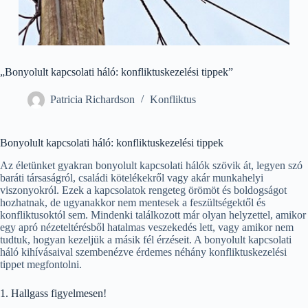
„Bonyolult kapcsolati háló: konfliktuskezelési tippek”
Patricia Richardson
Konfliktus
Bonyolult kapcsolati háló: konfliktuskezelési tippek
Az életünket gyakran bonyolult kapcsolati hálók szövik át, legyen szó
baráti társaságról, családi kötelékekről vagy akár munkahelyi
viszonyokról. Ezek a kapcsolatok rengeteg örömöt és boldogságot
hozhatnak, de ugyanakkor nem mentesek a feszültségektől és
konfliktusoktól sem. Mindenki találkozott már olyan helyzettel, amikor
egy apró nézeteltérésből hatalmas veszekedés lett, vagy amikor nem
tudtuk, hogyan kezeljük a másik fél érzéseit. A bonyolult kapcsolati
háló kihívásaival szembenézve érdemes néhány konfliktuskezelési
tippet megfontolni.
1. Hallgass figyelmesen!