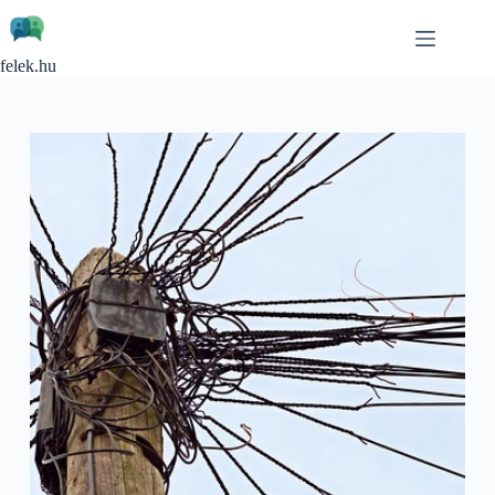
Skip
to
content
felek.hu