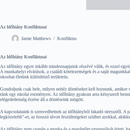
Az Időhiány Konfliktusai
Jamie Matthews
Konfliktus
Az Időhiány Konfliktusai
Az időhiány egyre inkább mindennapjaink részévé válik, és ezzel együ
A munkahelyi elvárások, a családi kötelezettségek és a saját magunkka
okozhat életünk különböző területein.
Gondoljunk csak bele, milyen nehéz döntéseket kell hoznunk, amikor 
ránk egy iskolai eseményen. Az időhiány gyakran arra kényszerít be
elégedetlenség érzése áll a döntéseink mögött.
A kapcsolataink is szenvedhetnek az időhiányból fakadó stressztől. A p
legközelebb”-et, az hosszú távon feszültségeket szülhet azokkal, akikk
Az időhiány nem csupán a munka és a magánélet egyensúlyát érinti, han