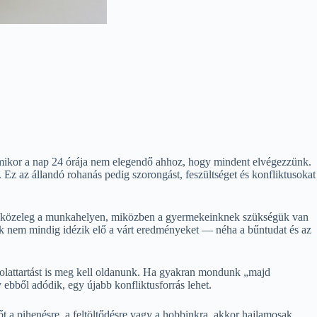
 amikor a nap 24 órája nem elegendő ahhoz, hogy mindent elvégezzünk.
Ez az állandó rohanás pedig szorongást, feszültséget és konfliktusokat
idő közeleg a munkahelyen, miközben a gyermekeinknek szükségük van
 nem mindig idézik elő a várt eredményeket — néha a bűntudat és az
csolattartást is meg kell oldanunk. Ha gyakran mondunk „majd
 ebből adódik, egy újabb konfliktusforrás lehet.
 a pihenésre, a feltöltődésre vagy a hobbinkra, akkor hajlamosak