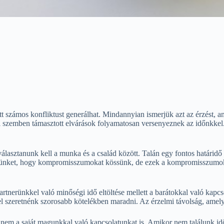
tt számos konfliktust generálhat. Mindannyian ismerjük azt az érzést,
l szemben támasztott elvárások folyamatosan versenyeznek az időnkkel. 
választanunk kell a munka és a család között. Talán egy fontos határ
nnünket, hogy kompromisszumokat kössünk, de ezek a kompromisszumok
artnerünkkel való minőségi idő eltöltése mellett a barátokkal való kap
el szeretnénk szorosabb kötelékben maradni. Az érzelmi távolság, amely
em a saját magunkkal való kapcsolatunkat is. Amikor nem találunk időt