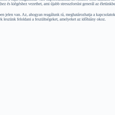
z és kiégéshez vezethet, ami újabb stresszforrást generál az életünkb
en jelen van. Az, ahogyan reagálunk rá, meghatározhatja a kapcsolatok
ek leszünk feloldani a feszültségeket, amelyeket az időhiány okoz.