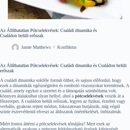
Az Állíthatatlan Pótcselekvések: Családi dinamika és
Családon belüli erőszak
Jamie Matthews
Konfliktus
Az Állíthatatlan Pótcselekvések: Családi dinamika és Családon belüli
erőszak
A családi dinamika sokféle formát ölthet, és sajnos előfordul, hogy
ezek a dinamikák egészségtelen és romboló viszonyokat teremtenek. A
család, amely egykor a szeretet és a támogatás szimbóluma volt,
könnyen átalakulhat olyan hellyé, ahol a
pótcselekvések
veszik át a
főszerepet. A családon belüli erőszak, legyen az fizikai, érzelmi vagy
verbális, gyakran rejtett módon, fokozatosan burjánzik, míg végül
szinte észrevétlenül elveszi az áldozatok önértékelését, önbizalmát.
Miért fontos áttérni a pótcselekvések témájára? Mert ezek az
alternatívák gyakran a nehezen feldolgozható érzések kifejezését