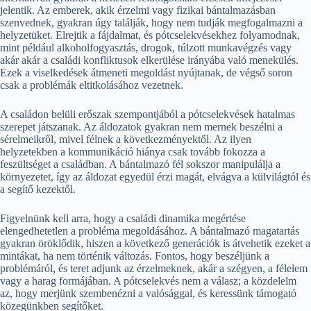
jelentik. Az emberek, akik érzelmi vagy fizikai bántalmazásban
szenvednek, gyakran úgy találják, hogy nem tudják megfogalmazni a
helyzetüket. Elrejtik a fájdalmat, és pótcselekvésekhez folyamodnak,
mint például alkoholfogyasztás, drogok, túlzott munkavégzés vagy
akár akár a családi konfliktusok elkerülése irányába való menekülés.
Ezek a viselkedések átmeneti megoldást nyújtanak, de végső soron
csak a problémák eltitkolásához vezetnek.
A családon belüli erőszak szempontjából a pótcselekvések hatalmas
szerepet játszanak. Az áldozatok gyakran nem mernek beszélni a
sérelmeikről, mivel félnek a következményektől. Az ilyen
helyzetekben a kommunikáció hiánya csak tovább fokozza a
feszültséget a családban. A bántalmazó fél sokszor manipulálja a
környezetet, így az áldozat egyedül érzi magát, elvágva a külvilágtól és
a segítő kezektől.
Figyelnünk kell arra, hogy a családi dinamika megértése
elengedhetetlen a probléma megoldásához. A bántalmazó magatartás
gyakran öröklődik, hiszen a következő generációk is átvehetik ezeket a
mintákat, ha nem történik változás. Fontos, hogy beszéljünk a
problémáról, és teret adjunk az érzelmeknek, akár a szégyen, a félelem
vagy a harag formájában. A pótcselekvés nem a válasz; a közdelelm
az, hogy merjünk szembenézni a valósággal, és keressünk támogató
közegünkben segítőket.