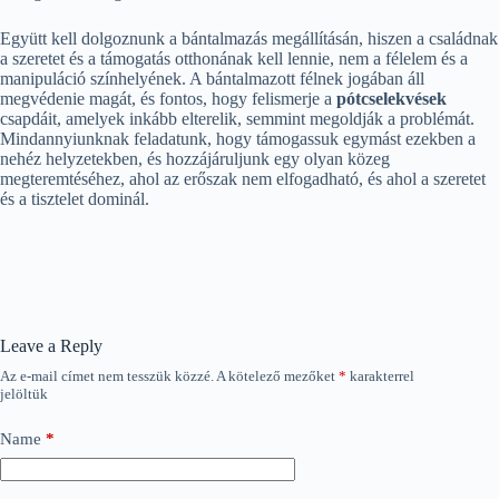
Együtt kell dolgoznunk a bántalmazás megállításán, hiszen a családnak
a szeretet és a támogatás otthonának kell lennie, nem a félelem és a
manipuláció színhelyének. A bántalmazott félnek jogában áll
megvédenie magát, és fontos, hogy felismerje a
pótcselekvések
csapdáit, amelyek inkább elterelik, semmint megoldják a problémát.
Mindannyiunknak feladatunk, hogy támogassuk egymást ezekben a
nehéz helyzetekben, és hozzájáruljunk egy olyan közeg
megteremtéséhez, ahol az erőszak nem elfogadható, és ahol a szeretet
és a tisztelet dominál.
Leave a Reply
Az e-mail címet nem tesszük közzé.
A kötelező mezőket
*
karakterrel
jelöltük
Name
*