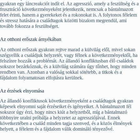
gyakran egy láncreakciót indít el. Az agresszió, amely a feszültség és a
frusztráció következményeként jelentkezik, nemcsak a bántalmazott
felet érinti, hanem a gyerekeket és a rokonokat is. A folytonos félelem
és stressz hatására a családtagok közötti bizalom megrendül, ami
tovább fokozza a feszültséget.
Az otthoni erőszak árnyékában
Az otthoni erőszak gyakran rejtve marad a külvilág elől, mivel sokan
szégyellik a családjuk helyzetét, vagy félnek a következményektől, ha
felszínre hozzák a problémát. Az állandó konfliktusban élő családok
sokszor bezárkóznak, és a külvilág számára úgy tűnhet, hogy minden
rendben van. Azonban a valóság sokkal sötétebb, a titkok és a
fájdalom folyamatosan elfojtásra kerülnek.
Az érzések elnyomása
Az állandó konfliktusok következményeként a családtagok gyakran
képesek elnyomni saját érzéseiket és igényeiket. A bántalmazott fél
sokszor úgy érzi, hogy nincs kiút a helyzetből, míg a bántalmazó
többnyire uralni próbálja a helyzetet az agressziójával. Ennek
következtében a család minden tagja szenved, és a közös élmények
helyett, a félelem és a fájdalom válik domináló tényezővé.