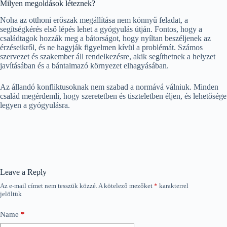
Milyen megoldások léteznek?
Noha az otthoni erőszak megállítása nem könnyű feladat, a
segítségkérés első lépés lehet a gyógyulás útján. Fontos, hogy a
családtagok hozzák meg a bátorságot, hogy nyíltan beszéljenek az
érzéseikről, és ne hagyják figyelmen kívül a problémát. Számos
szervezet és szakember áll rendelkezésre, akik segíthetnek a helyzet
javításában és a bántalmazó környezet elhagyásában.
Az állandó konfliktusoknak nem szabad a normává válniuk. Minden
család megérdemli, hogy szeretetben és tiszteletben éljen, és lehetősége
legyen a gyógyulásra.
Leave a Reply
Az e-mail címet nem tesszük közzé.
A kötelező mezőket
*
karakterrel
jelöltük
Name
*