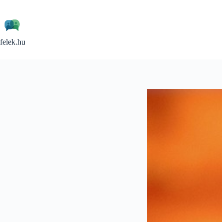
Skip
to
content
felek.hu