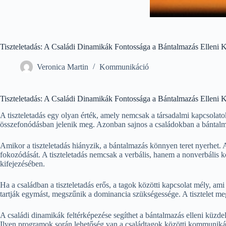
Tiszteletadás: A Családi Dinamikák Fontossága a Bántalmazás Elleni
Veronica Martin
Kommunikáció
Tiszteletadás: A Családi Dinamikák Fontossága a Bántalmazás Elleni
A tiszteletadás egy olyan érték, amely nemcsak a társadalmi kapcsolatok
összefonódásban jelenik meg. Azonban sajnos a családokban a bántalmazá
Amikor a tiszteletadás hiányzik, a bántalmazás könnyen teret nyerhet.
fokozódását. A tiszteletadás nemcsak a verbális, hanem a nonverbális
kifejezésében.
Ha a családban a tiszteletadás erős, a tagok közötti kapcsolat mély, ami
tartják egymást, megszűnik a dominancia szükségessége. A tisztelet megt
A családi dinamikák feltérképezése segíthet a bántalmazás elleni küzd
Ilyen programok során lehetőség van a családtagok közötti kommunikáci