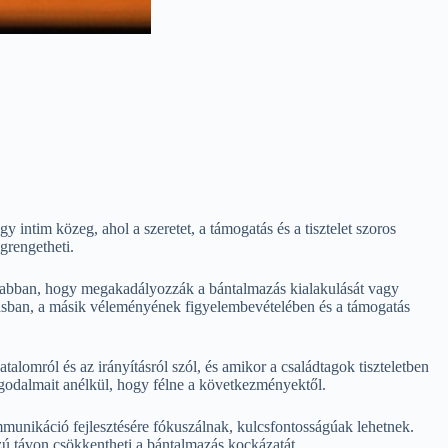
 intim közeg, ahol a szeretet, a támogatás és a tisztelet szoros
grengetheti.
ek abban, hogy megakadályozzák a bántalmazás kialakulását vagy
tásban, a másik véleményének figyelembevételében és a támogatás
talomról és az irányításról szól, és amikor a családtagok tiszteletben
aggodalmait anélkül, hogy félne a következményektől.
mmunikáció fejlesztésére fókuszálnak, kulcsfontosságúak lehetnek.
zú távon csökkentheti a bántalmazás kockázatát.