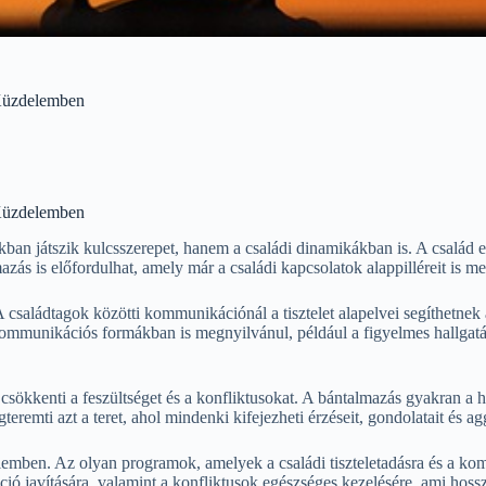
 Küzdelemben
 Küzdelemben
ban játszik kulcsszerepet, hanem a családi dinamikákban is. A család egy
s is előfordulhat, amely már a családi kapcsolatok alappilléreit is me
 A családtagok közötti kommunikációnál a tisztelet alapelvei segíthetn
 kommunikációs formákban is megnyilvánul, például a figyelmes hallga
 csökkenti a feszültséget és a konfliktusokat. A bántalmazás gyakran a ha
eremti azt a teret, ahol mindenki kifejezheti érzéseit, gondolatait és 
elemben. Az olyan programok, amelyek a családi tiszteletadásra és a ko
ó javítására, valamint a konfliktusok egészséges kezelésére, ami hoss