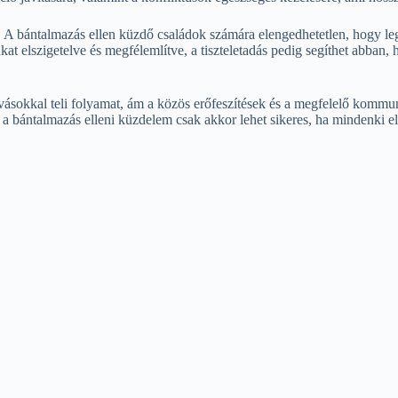
. A bántalmazás ellen küzdő családok számára elengedhetetlen, hogy le
t elszigetelve és megfélemlítve, a tiszteletadás pedig segíthet abban, h
ívásokkal teli folyamat, ám a közös erőfeszítések és a megfelelő kommu
 a bántalmazás elleni küzdelem csak akkor lehet sikeres, ha mindenki elkö