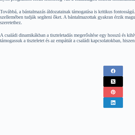
Továbbá, a bántalmazás áldozatainak támogatása is kritikus fontosságú
szellemében tudják segíteni őket. A bántalmazottak gyakran érzik maguka
szeretethez.
A családi dinamikákban a tiszteletadás megerősítése egy hosszú és kih
támogassuk a tiszteletet és az empátiát a családi kapcsolatokban, hiszen