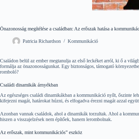
Önazonosság megítélése a családban: Az erőszak hatása a kommunikác
Patricia Richardson
Kommunikáció
Családon belül az ember megtanulja az első leckéket arról, ki ő a vi
formálja az önazonosságunkat. Egy biztonságos, támogató környezetben
romboló?
Családi dinamikák árnyékban
Az egészséges családi dinamikákban a kommunikáció nyílt, őszinte lehe
kifejezni magát, határokat húzni, és elfogadva érezni magát azzal együt
Azonban vannak családok, ahol a dinamikák torzultak. Ahol a kommunik
hiszen a visszajelzések nem építőek, hanem lerombolnak.
Az erőszak, mint kommunikációs” eszköz