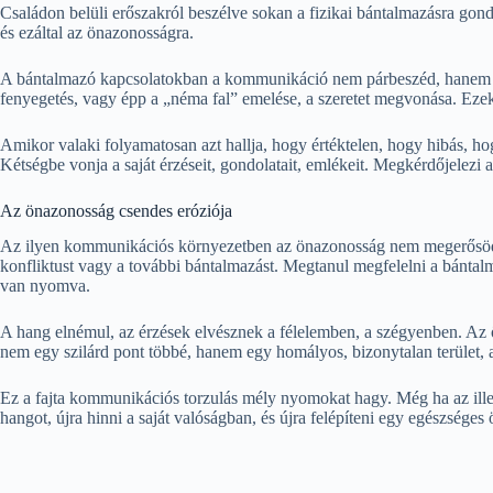
Családon belüli erőszakról beszélve sokan a fizikai bántalmazásra gon
és ezáltal az önazonosságra.
A bántalmazó kapcsolatokban a kommunikáció nem párbeszéd, hanem egyir
fenyegetés, vagy épp a „néma fal” emelése, a szeretet megvonása. Eze
Amikor valaki folyamatosan azt hallja, hogy értéktelen, hogy hibás, hog
Kétségbe vonja a saját érzéseit, gondolatait, emlékeit. Megkérdőjelezi a
Az önazonosság csendes eróziója
Az ilyen kommunikációs környezetben az önazonosság nem megerősödik, h
konfliktust vagy a további bántalmazást. Megtanul megfelelni a bántalm
van nyomva.
A hang elnémul, az érzések elvésznek a félelemben, a szégyenben. Az ö
nem egy szilárd pont többé, hanem egy homályos, bizonytalan terület, 
Ez a fajta kommunikációs torzulás mély nyomokat hagy. Még ha az illető
hangot, újra hinni a saját valóságban, és újra felépíteni egy egészséges