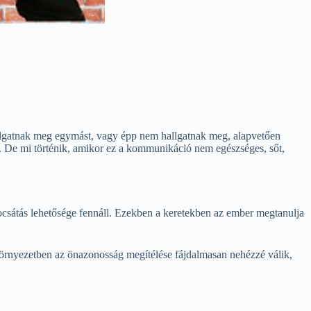
allgatnak meg egymást, vagy épp nem hallgatnak meg, alapvetően
m. De mi történik, amikor ez a kommunikáció nem egészséges, sőt,
ocsátás lehetősége fennáll. Ezekben a keretekben az ember megtanulja
környezetben az önazonosság megítélése fájdalmasan nehézzé válik,