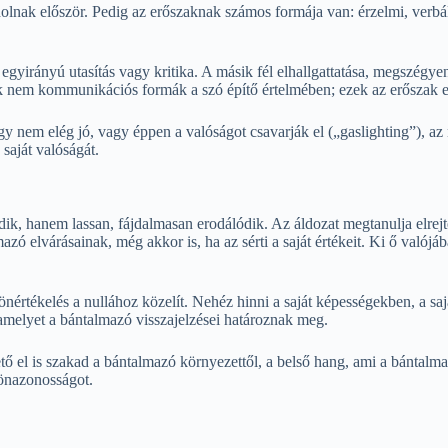
dolnak először. Pedig az erőszaknak számos formája van: érzelmi, verbá
ányú utasítás vagy kritika. A másik fél elhallgattatása, megszégyeníté
k nem kommunikációs formák a szó építő értelmében; ezek az erőszak e
y nem elég jó, vagy éppen a valóságot csavarják el („gaslighting”), az 
 saját valóságát.
anem lassan, fájdalmasan erodálódik. Az áldozat megtanulja elrejteni a
azó elvárásainak, még akkor is, ha az sérti a saját értékeit. Ki ő val
nértékelés a nullához közelít. Nehéz hinni a saját képességekben, a s
amelyet a bántalmazó visszajelzései határoznak meg.
 el is szakad a bántalmazó környezettől, a belső hang, ami a bántalmaz
 önazonosságot.