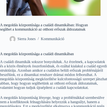
A megoldás központúsága a családi dinamikában: Hogyan
segíthet a kommunikáció az otthoni erőszak áldozatainak
Sierra Jones
Kommunikáció
A megoldás központúsága a családi dinamikában
A családi dinamikák sokszor bonyolultak. Az érzelmek, a kapcsolatok
és a közös élmények összefonódnak, és ezáltal kialakul a család egyedi
struktúrája. Azonban amikor a családon belüli erőszak problémájáról
beszélünk, ez a dinamikai rendszer drámai módon felborulhat. A
megoldás központúság megközelítése kulcsfontosságú szerepet játszhat
abban, hogy hogyan segíthetünk az otthoni erőszak áldozatainak,
valamint hogyan tudjuk újraépíteni a családi kapcsolatokat.
A megoldás központúság lényege, hogy a problémákkal szembesülve
nem a konfliktusok felnagyítására helyezzük a hangsúlyt, hanem a
megoldásokra. Ezt a megközelítést alkalmazva a kommunikáció terén