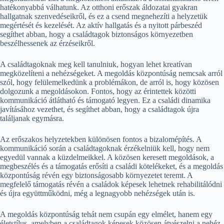
hatékonyabbá válhatunk. Az otthoni erőszak áldozatai gyakran
hallgatnak szenvedéseikről, és ez a csend megnehezíti a helyzetük
megértését és kezelését. Az aktív hallgatás és a nyitott párbeszéd
segíthet abban, hogy a családtagok biztonságos környezetben
beszélhessenek az érzéseikről.
A családtagoknak meg kell tanulniuk, hogyan lehet kreatívan
megközelíteni a nehézségeket. A megoldás központúság nemcsak arról
szól, hogy felülemelkedünk a problémákon, de arról is, hogy közösen
dolgozunk a megoldásokon. Fontos, hogy az érintettek közötti
kommunikáció átlátható és támogató legyen. Ez a családi dinamika
javításához vezethet, és segíthet abban, hogy a családtagok újra
találjanak egymásra.
Az erőszakos helyzetekben különösen fontos a bizalomépítés. A
kommunikáció során a családtagoknak érzékelniük kell, hogy nem
egyedül vannak a küzdelmeikkel. A közösen keresett megoldások, a
megbeszélés és a támogatás erősíti a családi kötelékeket, és a megoldás
központúság révén egy biztonságosabb környezetet teremt. A
megfelelő támogatás révén a családok képesek lehetnek rehabilitálódni
és újra együttműködni, még a legnagyobb nehézségek után is.
A megoldás központúság tehát nem csupán egy elmélet, hanem egy
életstílus, amelyben a családtagok képesek közösen átvészelni a nehéz