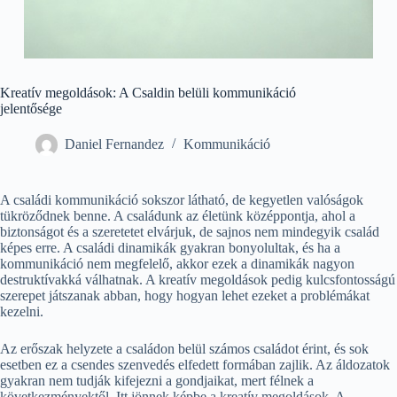
Kreatív megoldások: A Csaldin belüli kommunikáció
jelentősége
Daniel Fernandez
Kommunikáció
A családi kommunikáció sokszor látható, de kegyetlen valóságok
tükröződnek benne. A családunk az életünk középpontja, ahol a
biztonságot és a szeretetet elvárjuk, de sajnos nem mindegyik család
képes erre. A családi dinamikák gyakran bonyolultak, és ha a
kommunikáció nem megfelelő, akkor ezek a dinamikák nagyon
destruktívakká válhatnak. A kreatív megoldások pedig kulcsfontosságú
szerepet játszanak abban, hogy hogyan lehet ezeket a problémákat
kezelni.
Az erőszak helyzete a családon belül számos családot érint, és sok
esetben ez a csendes szenvedés elfedett formában zajlik. Az áldozatok
gyakran nem tudják kifejezni a gondjaikat, mert félnek a
következményektől. Itt jönnek képbe a kreatív megoldások. A