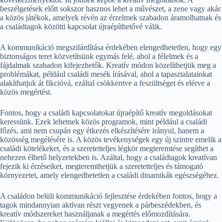
beszélgetések előtt sokszor hasznos lehet a művészet, a zene vagy akár
a közös játékok, amelyek révén az érzelmek szabadon áramolhatnak és
a családtagok közötti kapcsolat újraépíthetővé válik.
A kommunikáció megszilárdítása érdekében elengedhetetlen, hogy egy
biztonságos teret közvetítsünk egymás felé, ahol a félelmek és a
fájdalmak szabadon kifejezhetők. Kreatív módon közelíthetjük meg a
problémákat, például családi mesék írásával, ahol a tapasztalatainkat
alakíthatjuk át fikcióvá, ezáltal csökkentve a feszültséget és elérve a
közös megértést.
Fontos, hogy a családi kapcsolatokat újraépítő kreatív megoldásokat
keressünk. Ezek lehetnek közös programok, mint például a családi
főzés, ami nem csupán egy étkezés elkészítésére irányul, hanem a
közösség megélésére is. A közös tevékenységek egy új szintre emelik a
családi kötelékeket, és a szeretetteljes légkör megteremtése segíthet a
nehezen élhető helyzetekben is. Azáltal, hogy a családtagok kreatívan
fejezik ki érzéseiket, megteremthetjük a szeretetteljes és támogató
környezetet, amely elengedhetetlen a családi dinamikák egészségéhez.
A családon belüli kommunikáció fejlesztése érdekében fontos, hogy a
tagok mindannyian aktívan részt vegyenek a párbeszédekben, és
kreatív módszereket használjanak a megértés előmozdítására.