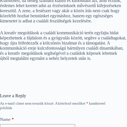
Különösen, ha neheg számára kiállni és kimondani azt, amit érzünk,
érdemes lehet keretet adni az érzéseinknek művészetű kifejezéseken
keresztül. A zene, a festészet vagy akár a közös írás nem csak hogy
közelebb hozhat bennünket egymáshoz, hanem egy egészséges
kimenetet is adhat a családi feszültségek kezelésére.
A kreatív megoldások a családi kommunikáció terén egyfajta hidat
képezhetnek a fájdalom és a gyógyulás között, segítve a családtagokat,
hogy újra felfedezzék a kölcsönös bizalmat és a támogatást. A
kommunikáció ereje kulcsfontosságú bármilyen családi dinamikában,
és a kreatív megoldások segítségével a családok képesek lehetnek
újból megtalálni egymást a nehéz helyzetek után is.
Leave a Reply
Az e-mail címet nem tesszük közzé.
A kötelező mezőket
*
karakterrel
jelöltük
Name
*