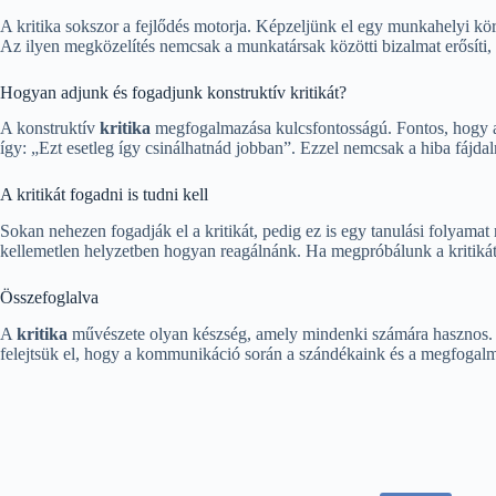
A kritika sokszor a fejlődés motorja. Képzeljünk el egy munkahelyi kö
Az ilyen megközelítés nemcsak a munkatársak közötti bizalmat erősíti,
Hogyan adjunk és fogadjunk konstruktív kritikát?
A konstruktív
kritika
megfogalmazása kulcsfontosságú. Fontos, hogy a 
így: „Ezt esetleg így csinálhatnád jobban”. Ezzel nemcsak a hiba fájd
A kritikát fogadni is tudni kell
Sokan nehezen fogadják el a kritikát, pedig ez is egy tanulási folyamat 
kellemetlen helyzetben hogyan reagálnánk. Ha megpróbálunk a kritikát 
Összefoglalva
A
kritika
művészete olyan készség, amely mindenki számára hasznos. H
felejtsük el, hogy a kommunikáció során a szándékaink és a megfogalma