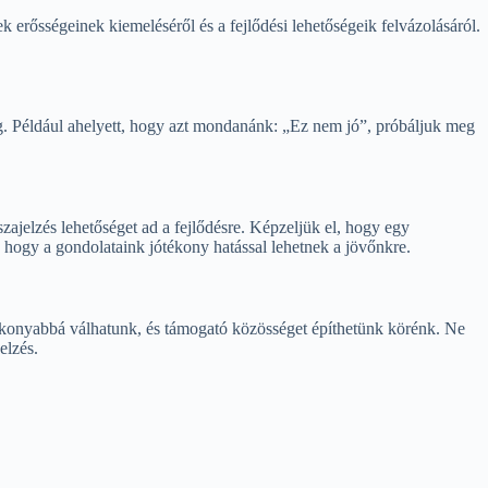
 erősségeinek kiemeléséről és a fejlődési lehetőségeik felvázolásáról.
. Például ahelyett, hogy azt mondanánk: „Ez nem jó”, próbáljuk meg
sszajelzés lehetőséget ad a fejlődésre. Képzeljük el, hogy egy
 hogy a gondolataink jótékony hatással lehetnek a jövőnkre.
ékonyabbá válhatunk, és támogató közösséget építhetünk körénk. Ne
elzés.