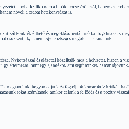
rnyezetet, ahol a
kritika
nem a hibák kereséséről szól, hanem az emberek
 hanem növeli a csapat hatékonyságát is.
kritikát konkrét, érthető és megoldásorientált módon fogalmazzuk meg
almát csökkentjük, hanem egy lehetséges megoldást is kínálunk.
része. Nyitottsággal és alázattal közelítsük meg a helyzetet, hiszen a vi
úgy értelmezni, mint egy ajándékot, ami segít minket, hamar rájövünk,
a megtanuljuk, hogyan adjunk és fogadjunk konstruktív kritikát, hat
zásunk sokat számítanak, amikor célunk a fejlődés és a pozitív visszaj