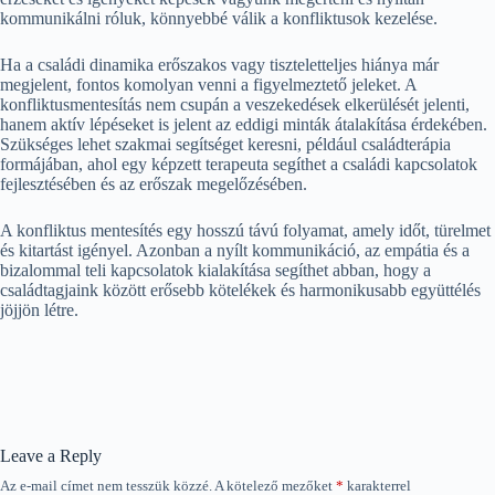
kommunikálni róluk, könnyebbé válik a konfliktusok kezelése.
Ha a családi dinamika erőszakos vagy tiszteletteljes hiánya már
megjelent, fontos komolyan venni a figyelmeztető jeleket. A
konfliktusmentesítás nem csupán a veszekedések elkerülését jelenti,
hanem aktív lépéseket is jelent az eddigi minták átalakítása érdekében.
Szükséges lehet szakmai segítséget keresni, például családterápia
formájában, ahol egy képzett terapeuta segíthet a családi kapcsolatok
fejlesztésében és az erőszak megelőzésében.
A konfliktus mentesítés egy hosszú távú folyamat, amely időt, türelmet
és kitartást igényel. Azonban a nyílt kommunikáció, az empátia és a
bizalommal teli kapcsolatok kialakítása segíthet abban, hogy a
családtagjaink között erősebb kötelékek és harmonikusabb együttélés
jöjjön létre.
Leave a Reply
Az e-mail címet nem tesszük közzé.
A kötelező mezőket
*
karakterrel