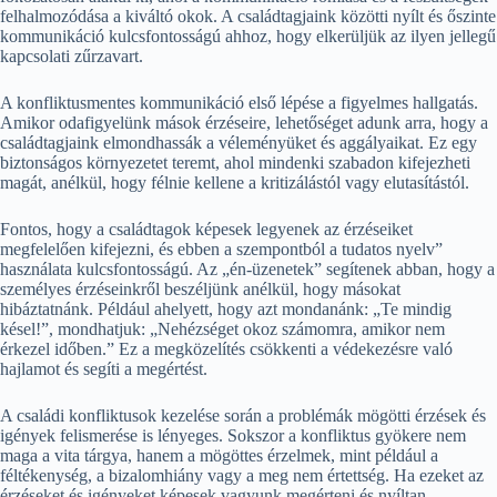
felhalmozódása a kiváltó okok. A családtagjaink közötti nyílt és őszinte
kommunikáció kulcsfontosságú ahhoz, hogy elkerüljük az ilyen jellegű
kapcsolati zűrzavart.
A konfliktusmentes kommunikáció első lépése a figyelmes hallgatás.
Amikor odafigyelünk mások érzéseire, lehetőséget adunk arra, hogy a
családtagjaink elmondhassák a véleményüket és aggályaikat. Ez egy
biztonságos környezetet teremt, ahol mindenki szabadon kifejezheti
magát, anélkül, hogy félnie kellene a kritizálástól vagy elutasítástól.
Fontos, hogy a családtagok képesek legyenek az érzéseiket
megfelelően kifejezni, és ebben a szempontból a tudatos nyelv”
használata kulcsfontosságú. Az „én-üzenetek” segítenek abban, hogy a
személyes érzéseinkről beszéljünk anélkül, hogy másokat
hibáztatnánk. Például ahelyett, hogy azt mondanánk: „Te mindig
késel!”, mondhatjuk: „Nehézséget okoz számomra, amikor nem
érkezel időben.” Ez a megközelítés csökkenti a védekezésre való
hajlamot és segíti a megértést.
A családi konfliktusok kezelése során a problémák mögötti érzések és
igények felismerése is lényeges. Sokszor a konfliktus gyökere nem
maga a vita tárgya, hanem a mögöttes érzelmek, mint például a
féltékenység, a bizalomhiány vagy a meg nem értettség. Ha ezeket az
érzéseket és igényeket képesek vagyunk megérteni és nyíltan