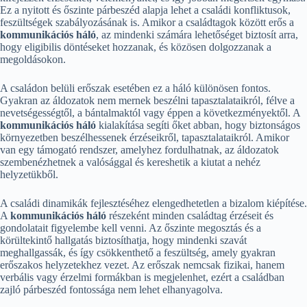
Ez a nyitott és őszinte párbeszéd alapja lehet a családi konfliktusok,
feszültségek szabályozásának is. Amikor a családtagok között erős a
kommunikációs háló
, az mindenki számára lehetőséget biztosít arra,
hogy eligibilis döntéseket hozzanak, és közösen dolgozzanak a
megoldásokon.
A családon belüli erőszak esetében ez a háló különösen fontos.
Gyakran az áldozatok nem mernek beszélni tapasztalataikról, félve a
nevetségességtől, a bántalmaktól vagy éppen a következményektől. A
kommunikációs háló
kialakítása segíti őket abban, hogy biztonságos
környezetben beszélhessenek érzéseikről, tapasztalataikról. Amikor
van egy támogató rendszer, amelyhez fordulhatnak, az áldozatok
szembenézhetnek a valósággal és kereshetik a kiutat a nehéz
helyzetükből.
A családi dinamikák fejlesztéséhez elengedhetetlen a bizalom kiépítése.
A
kommunikációs háló
részeként minden családtag érzéseit és
gondolatait figyelembe kell venni. Az őszinte megosztás és a
körültekintő hallgatás biztosíthatja, hogy mindenki szavát
meghallgassák, és így csökkenthető a feszültség, amely gyakran
erőszakos helyzetekhez vezet. Az erőszak nemcsak fizikai, hanem
verbális vagy érzelmi formákban is megjelenhet, ezért a családban
zajló párbeszéd fontossága nem lehet elhanyagolva.