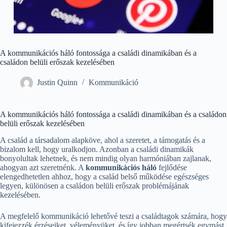
A kommunikációs háló fontossága a családi dinamikában és a
családon belüli erőszak kezelésében
Justin Quinn
Kommunikáció
A kommunikációs háló fontossága a családi dinamikában és a családon
belüli erőszak kezelésében
A család a társadalom alapköve, ahol a szeretet, a támogatás és a
bizalom kell, hogy uralkodjon. Azonban a családi dinamikák
bonyolultak lehetnek, és nem mindig olyan harmóniában zajlanak,
ahogyan azt szeretnénk. A
kommunikációs háló
fejlődése
elengedhetetlen ahhoz, hogy a család belső működése egészséges
legyen, különösen a családon belüli erőszak problémájának
kezelésében.
A megfelelő kommunikáció lehetővé teszi a családtagok számára, hogy
kifejezzék érzéseiket, véleményüket, és így jobban megértsék egymást.