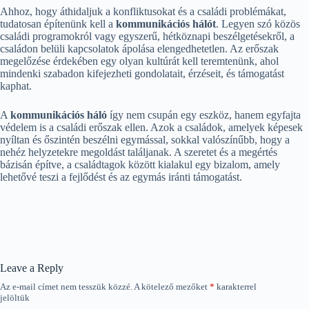
Ahhoz, hogy áthidaljuk a konfliktusokat és a családi problémákat,
tudatosan építenünk kell a
kommunikációs hálót
. Legyen szó közös
családi programokról vagy egyszerű, hétköznapi beszélgetésekről, a
családon belüli kapcsolatok ápolása elengedhetetlen. Az erőszak
megelőzése érdekében egy olyan kultúrát kell teremtenünk, ahol
mindenki szabadon kifejezheti gondolatait, érzéseit, és támogatást
kaphat.
A
kommunikációs háló
így nem csupán egy eszköz, hanem egyfajta
védelem is a családi erőszak ellen. Azok a családok, amelyek képesek
nyíltan és őszintén beszélni egymással, sokkal valószínűbb, hogy a
nehéz helyzetekre megoldást találjanak. A szeretet és a megértés
bázisán építve, a családtagok között kialakul egy bizalom, amely
lehetővé teszi a fejlődést és az egymás iránti támogatást.
Leave a Reply
Az e-mail címet nem tesszük közzé.
A kötelező mezőket
*
karakterrel
jelöltük