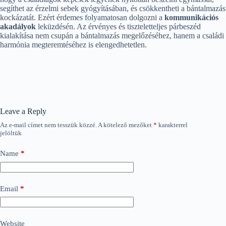
segíthet az érzelmi sebek gyógyításában, és csökkentheti a bántalmazás
kockázatát. Ezért érdemes folyamatosan dolgozni a
kommunikációs
akadályok
leküzdésén. Az érvényes és tiszteletteljes párbeszéd
kialakítása nem csupán a bántalmazás megelőzéséhez, hanem a családi
harmónia megteremtéséhez is elengedhetetlen.
Leave a Reply
Az e-mail címet nem tesszük közzé.
A kötelező mezőket
*
karakterrel
jelöltük
Name
*
Email
*
Website