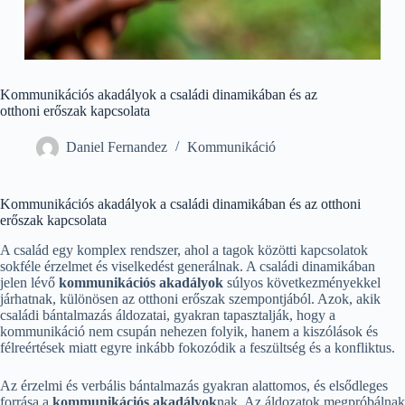
Kommunikációs akadályok a családi dinamikában és az
otthoni erőszak kapcsolata
Daniel Fernandez
Kommunikáció
Kommunikációs akadályok a családi dinamikában és az otthoni
erőszak kapcsolata
A család egy komplex rendszer, ahol a tagok közötti kapcsolatok
sokféle érzelmet és viselkedést generálnak. A családi dinamikában
jelen lévő
kommunikációs akadályok
súlyos következményekkel
járhatnak, különösen az otthoni erőszak szempontjából. Azok, akik
családi bántalmazás áldozatai, gyakran tapasztalják, hogy a
kommunikáció nem csupán nehezen folyik, hanem a kiszólások és
félreértések miatt egyre inkább fokozódik a feszültség és a konfliktus.
Az érzelmi és verbális bántalmazás gyakran alattomos, és elsődleges
forrása a
kommunikációs akadályok
nak. Az áldozatok megpróbálnak