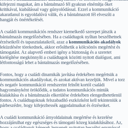
kifejezni magukat, ám a bántalmazó fél gyakran elnémítja őket
kritikával, kiabálással vagy gúnyolódással. Ezzel a kommunikáció
akaratlanul is egyoldalúvá válik, és a bántalmazott fél elveszíti a
hangját és önértékelését.
A családi kommunikációs rendszer kiemelkedő szerepet játszik a
bántalmazás megelőzésében. Ha a családtagok nyíltan beszélhetnek
érzéseikről és tapasztalataikról, azaz a
kommunikációs akadályok
leküzdésére törekednek, akkor erősíthetik a kölcsönös megértést és
támogatást. Az alapvető emberi igény a biztonság és a szeretet
kielégítése megkönnyíti a családtagok közötti nyitott dialógust, ami
létfontosságú lehet a bántalmazás megelőzésében.
Fontos, hogy a családi dinamikák javítása érdekében megértsük a
kommunikációs akadályokat, és azokat aktívan kezeljük. Mivel a torz
és negatív kommunikáció rendszerint felnőtt kortól családi
hagyományként öröklődik, a tudatos kommunikációs minták
kialakítása és a bántalmazás elkerülése érdekében elengedhetetlenül
fontos. A családtagoknak felszabadító eszközként kell tekinteniük a
párbeszédre, hogy kifejezhessék aggodalmaikat és érzéseiket.
A családi kommunikáció árnyoldalainak megértése és kezelése
hozzájárulhat egy egészséges és támogató közeg kialakításához. Az,
hogy a családtagok képesek legyenek nyitottan beszélni egymással,