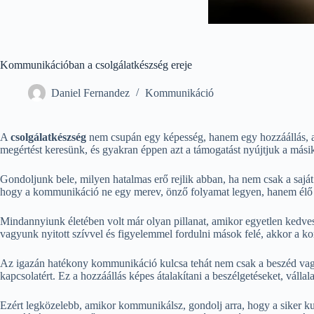
Kommunikációban a csolgálatkészség ereje
Daniel Fernandez
Kommunikáció
A
csolgálatkészség
nem csupán egy képesség, hanem egy hozzáállás, 
megértést keresünk, és gyakran éppen azt a támogatást nyújtjuk a mási
Gondoljunk bele, milyen hatalmas erő rejlik abban, ha nem csak a saj
hogy a kommunikáció ne egy merev, önző folyamat legyen, hanem élő 
Mindannyiunk életében volt már olyan pillanat, amikor egyetlen kedves 
vagyunk nyitott szívvel és figyelemmel fordulni mások felé, akkor a k
Az igazán hatékony kommunikáció kulcsa tehát nem csak a beszéd vagy 
kapcsolatért. Ez a hozzáállás képes átalakítani a beszélgetéseket, válla
Ezért legközelebb, amikor kommunikálsz, gondolj arra, hogy a siker k