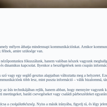
amely mélyen áthatja mindennapi kommunikációnkat. Amikor kommunik
k félnek, amire szüksége van.
át nézőpontunkra fókuszálunk, hanem valóban készek vagyunk meghallga
és dinamikus kapcsolat. Ilyenkor a beszélgetések nem csupán informá
szó vagy egy segítő gesztus alapjaiban változtatta meg a helyzetet. Ez
ommunikációnk több lesz, mint puszta információ – válik bizalommá, tá
az írás technikájában rejlik, hanem abban, hogy mennyire vagyunk kés
lati meetingeket, baráti csevegéseket vagy családi párbeszédeket egyarán
ulcsa a
csolgálatkészség
. Nyiss a másik irányába, figyelj rá, és légy jel