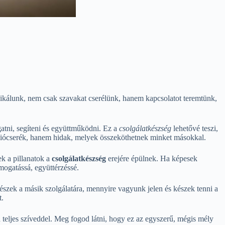
álunk, nem csak szavakat cserélünk, hanem kapcsolatot teremtünk,
tni, segíteni és együttműködni. Ez a
csolgálatkészség
lehetővé teszi,
ciócserék, hanem hidak, melyek összeköthetnek minket másokkal.
ek a pillanatok a
csolgálatkészség
erejére épülnek. Ha képesek
mogatássá, együttérzéssé.
zek a másik szolgálatára, mennyire vagyunk jelen és készek tenni a
t.
en teljes szíveddel. Meg fogod látni, hogy ez az egyszerű, mégis mély