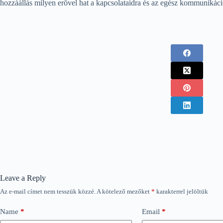
hozzáállás milyen erővel hat a kapcsolataidra és az egész kommunikác
Leave a Reply
Az e-mail címet nem tesszük közzé.
A kötelező mezőket
*
karakterrel jelöltük
Name
*
Email
*