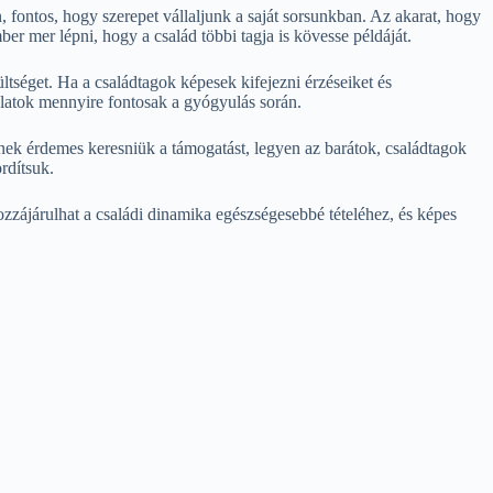
, fontos, hogy szerepet vállaljunk a saját sorsunkban. Az akarat, hogy
 mer lépni, hogy a család többi tagja is kövesse példáját.
ltséget. Ha a családtagok képesek kifejezni érzéseiket és
olatok mennyire fontosak a gyógyulás során.
ek érdemes keresniük a támogatást, legyen az barátok, családtagok
rdítsuk.
zzájárulhat a családi dinamika egészségesebbé tételéhez, és képes