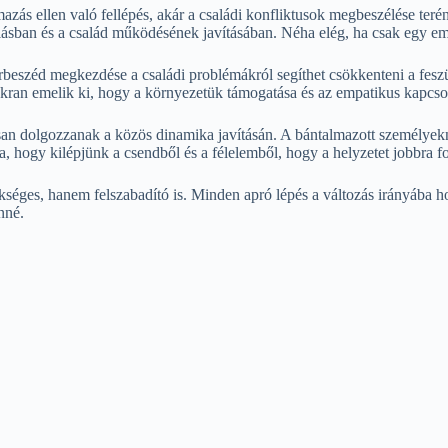
azás ellen való fellépés, akár a családi konfliktusok megbeszélése terén
ban és a család működésének javításában. Néha elég, ha csak egy ember
rbeszéd megkezdése a családi problémákról segíthet csökkenteni a feszü
yakran emelik ki, hogy a környezetük támogatása és az empatikus kapcs
san dolgozzanak a közös dinamika javításán. A bántalmazott személyekn
, hogy kilépjünk a csendből és a félelemből, hogy a helyzetet jobbra fo
séges, hanem felszabadító is. Minden apró lépés a változás irányába ho
nné.