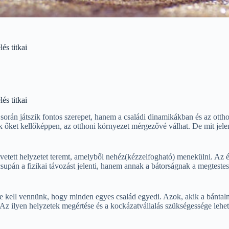
és titkai
és titkai
során játszik fontos szerepet, hanem a családi dinamikákban és az otth
k őket kellőképpen, az otthoni környezet mérgezővé válhat. De mit jele
vetett helyzetet teremt, amelyből nehéz(kézzelfogható) menekülni. Az
csupán a fizikai távozást jelenti, hanem annak a bátorságnak a megtest
 kell vennünk, hogy minden egyes család egyedi. Azok, akik a bántalma
z ilyen helyzetek megértése és a kockázatvállalás szükségessége lehet