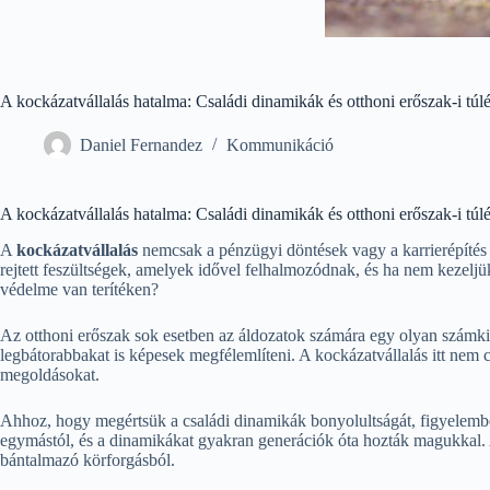
A kockázatvállalás hatalma: Családi dinamikák és otthoni erőszak-i túlél
Daniel Fernandez
Kommunikáció
A kockázatvállalás hatalma: Családi dinamikák és otthoni erőszak-i túlél
A
kockázatvállalás
nemcsak a pénzügyi döntések vagy a karrierépítés 
rejtett feszültségek, amelyek idővel felhalmozódnak, és ha nem kezeljü
védelme van terítéken?
Az otthoni erőszak sok esetben az áldozatok számára egy olyan számki
legbátorabbakat is képesek megfélemlíteni. A kockázatvállalás itt nem 
megoldásokat.
Ahhoz, hogy megértsük a családi dinamikák bonyolultságát, figyelembe
egymástól, és a dinamikákat gyakran generációk óta hozták magukkal. A
bántalmazó körforgásból.