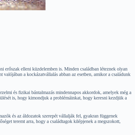
oni erőszak elleni küzdelemben is. Minden családban léteznek olyan
nt valójában a kockázatvállalás abban az esetben, amikor a családunk
 érzelmi és fizikai bántalmazás mindennapos akkordok, amelyek még a
esülését is, hogy kimondjuk a problémáinkat, hogy keresni kezdjük a
zók és az áldozatok szerepét vállalják fel, gyakran függenek
őséget teremt arra, hogy a családtagok kilépjenek a megszokott,