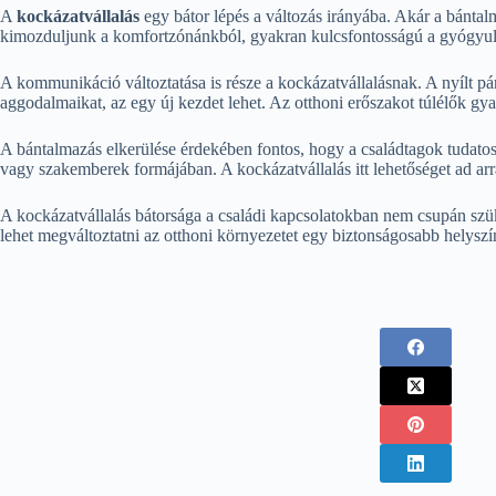
A
kockázatvállalás
egy bátor lépés a változás irányába. Akár a bántalm
kimozduljunk a komfortzónánkból, gyakran kulcsfontosságú a gyógyulás
A kommunikáció változtatása is része a kockázatvállalásnak. A nyílt pá
aggodalmaikat, az egy új kezdet lehet. Az otthoni erőszakot túlélők g
A bántalmazás elkerülése érdekében fontos, hogy a családtagok tudato
vagy szakemberek formájában. A kockázatvállalás itt lehetőséget ad arra
A kockázatvállalás bátorsága a családi kapcsolatokban nem csupán szük
lehet megváltoztatni az otthoni környezetet egy biztonságosabb helyszí