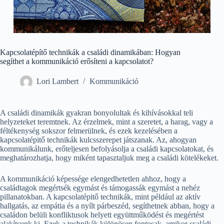
Kapcsolatépítő technikák a családi dinamikában: Hogyan
segíthet a kommunikáció erősíteni a kapcsolatot?
Lori Lambert
Kommunikáció
A családi dinamikák gyakran bonyolultak és kihívásokkal teli
helyzeteket teremtnek. Az érzelmek, mint a szeretet, a harag, vagy a
féltékenység sokszor felmerülnek, és ezek kezelésében a
kapcsolatépitő technikák kulcsszerepet játszanak. Az, ahogyan
kommunikálunk, erőteljesen befolyásolja a családi kapcsolatokat, és
meghatározhatja, hogy miként tapasztaljuk meg a családi kötelékeket.
A kommunikáció képessége elengedhetetlen ahhoz, hogy a
családtagok megértsék egymást és támogassák egymást a nehéz
pillanatokban. A kapcsolatépitő technikák, mint például az aktív
hallgatás, az empátia és a nyílt párbeszéd, segíthetnek abban, hogy a
családon belüli konfliktusok helyett együttműködést és megértést
alakítsunk ki. Ezek a technikák különösen fontosak, amikor családi