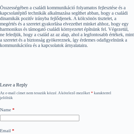
Összességében a családi kommunikáció folyamatos fejlesztése és a
kapcsolatépitő technikák alkalmazása segíthet abban, hogy a családi
dinamikák pozitív irányba fejlődjenek. A kölcsönös tisztelet, a
megértés és a szeretet gyakorlása elvezethet minket ahhoz, hogy egy
harmonikus és támogató családi környezetet építsünk fel. Végezetül,
ne feledjük, hogy a család az az alap, ahol a legfontosabb értékek, mint
a szeretet és a biztonság gyökereznek, így érdemes odafigyelnünk a
kommunikációra és a kapcsolatok árnyalataira.
Leave a Reply
Az e-mail címet nem tesszük közzé.
A kötelező mezőket
*
karakterrel
jelöltük
Name
*
Email
*