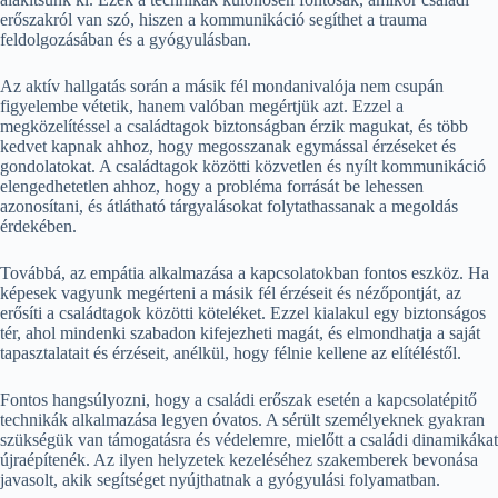
erőszakról van szó, hiszen a kommunikáció segíthet a trauma
feldolgozásában és a gyógyulásban.
Az aktív hallgatás során a másik fél mondanivalója nem csupán
figyelembe vétetik, hanem valóban megértjük azt. Ezzel a
megközelítéssel a családtagok biztonságban érzik magukat, és több
kedvet kapnak ahhoz, hogy megosszanak egymással érzéseket és
gondolatokat. A családtagok közötti közvetlen és nyílt kommunikáció
elengedhetetlen ahhoz, hogy a probléma forrását be lehessen
azonosítani, és átlátható tárgyalásokat folytathassanak a megoldás
érdekében.
Továbbá, az empátia alkalmazása a kapcsolatokban fontos eszköz. Ha
képesek vagyunk megérteni a másik fél érzéseit és nézőpontját, az
erősíti a családtagok közötti köteléket. Ezzel kialakul egy biztonságos
tér, ahol mindenki szabadon kifejezheti magát, és elmondhatja a saját
tapasztalatait és érzéseit, anélkül, hogy félnie kellene az elítéléstől.
Fontos hangsúlyozni, hogy a családi erőszak esetén a kapcsolatépitő
technikák alkalmazása legyen óvatos. A sérült személyeknek gyakran
szükségük van támogatásra és védelemre, mielőtt a családi dinamikákat
újraépítenék. Az ilyen helyzetek kezeléséhez szakemberek bevonása
javasolt, akik segítséget nyújthatnak a gyógyulási folyamatban.