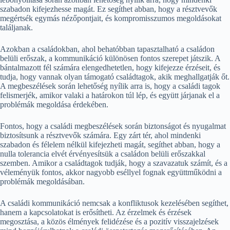
szabadon kifejezhesse magát. Ez segíthet abban, hogy a résztvevők
megértsék egymás nézőpontjait, és kompromisszumos megoldásokat
találjanak.
Azokban a családokban, ahol behatóbban tapasztalható a családon
belüli erőszak, a kommunikáció különösen fontos szerepet játszik. A
bántalmazott fél számára elengedhetetlen, hogy kifejezze érzéseit, és
tudja, hogy vannak olyan támogató családtagok, akik meghallgatják őt.
A megbeszélések során lehetőség nyílik arra is, hogy a családi tagok
felismerjék, amikor valaki a határokon túl lép, és együtt járjanak el a
problémák megoldása érdekében.
Fontos, hogy a családi megbeszélések során biztonságot és nyugalmat
biztosítsunk a résztvevők számára. Egy zárt tér, ahol mindenki
szabadon és félelem nélkül kifejezheti magát, segíthet abban, hogy a
nulla tolerancia elvét érvényesítsük a családon belüli erőszakkal
szemben. Amikor a családtagok tudják, hogy a szavazatuk számít, és a
véleményük fontos, akkor nagyobb eséllyel fognak együttműködni a
problémák megoldásában.
A családi kommunikáció nemcsak a konfliktusok kezelésében segíthet,
hanem a kapcsolatokat is erősítheti. Az érzelmek és érzések
megosztása, a közös élmények felidézése és a pozitív visszajelzések