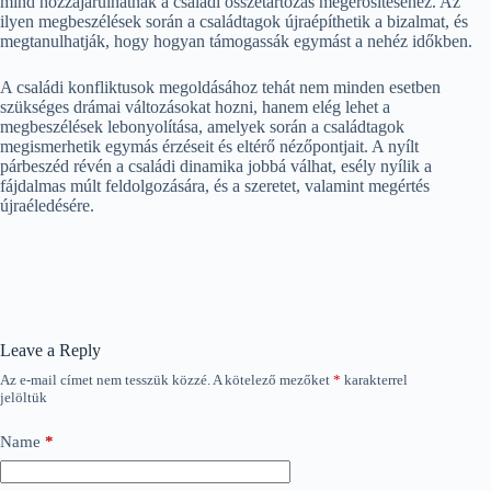
mind hozzájárulhatnak a családi összetartozás megerősítéséhez. Az
ilyen megbeszélések során a családtagok újraépíthetik a bizalmat, és
megtanulhatják, hogy hogyan támogassák egymást a nehéz időkben.
A családi konfliktusok megoldásához tehát nem minden esetben
szükséges drámai változásokat hozni, hanem elég lehet a
megbeszélések lebonyolítása, amelyek során a családtagok
megismerhetik egymás érzéseit és eltérő nézőpontjait. A nyílt
párbeszéd révén a családi dinamika jobbá válhat, esély nyílik a
fájdalmas múlt feldolgozására, és a szeretet, valamint megértés
újraéledésére.
Leave a Reply
Az e-mail címet nem tesszük közzé.
A kötelező mezőket
*
karakterrel
jelöltük
Name
*