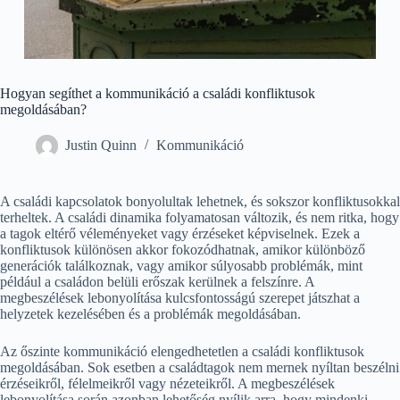
Hogyan segíthet a kommunikáció a családi konfliktusok
megoldásában?
Justin Quinn
Kommunikáció
A családi kapcsolatok bonyolultak lehetnek, és sokszor konfliktusokkal
terheltek. A családi dinamika folyamatosan változik, és nem ritka, hogy
a tagok eltérő véleményeket vagy érzéseket képviselnek. Ezek a
konfliktusok különösen akkor fokozódhatnak, amikor különböző
generációk találkoznak, vagy amikor súlyosabb problémák, mint
például a családon belüli erőszak kerülnek a felszínre. A
megbeszélések lebonyolítása kulcsfontosságú szerepet játszhat a
helyzetek kezelésében és a problémák megoldásában.
Az őszinte kommunikáció elengedhetetlen a családi konfliktusok
megoldásában. Sok esetben a családtagok nem mernek nyíltan beszélni
érzéseikről, félelmeikről vagy nézeteikről. A megbeszélések
lebonyolítása során azonban lehetőség nyílik arra, hogy mindenki