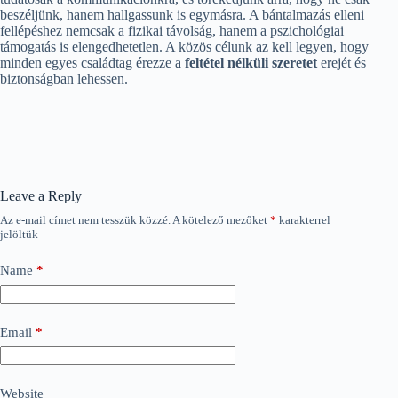
beszéljünk, hanem hallgassunk is egymásra. A bántalmazás elleni
fellépéshez nemcsak a fizikai távolság, hanem a pszichológiai
támogatás is elengedhetetlen. A közös célunk az kell legyen, hogy
minden egyes családtag érezze a
feltétel nélküli szeretet
erejét és
biztonságban lehessen.
Leave a Reply
Az e-mail címet nem tesszük közzé.
A kötelező mezőket
*
karakterrel
jelöltük
Name
*
Email
*
Website