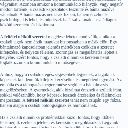
vágyaikat. Azonban amikor a kommunikáció hiányzik, vagy negatív
módon történik, a családi kapcsolatok feszültté és bántalmazóvá
válhatnak. A bántalmazás nemcsak fizikai, hanem érzelmi és
pszichológiai is lehet, és mindezek hatással vannak a családtagok
közötti szeretetre és bizalomra.
A
feltétel nélküli szeretet
megélése lehetetlenné válik, amikor a
családi tagok nem érzik magukat biztonságban a másik előtt. Egy
bántalmazó kapcsolatban jelentős mértékben csökken a szeretet
kifejezése, és helyette félelem, szorongás és megaláztatás léphet a
helyébe. Ezért fontos, hogy a családi dinamika keretein belül
foglalkozzunk a kommunikáció minőségével.
Ahhoz, hogy a családok egészségesebbek legyenek, a tagoknak
képesnek kell lenniük kifejezni érzéseiket és megérteni egymást. Az
empátia és a támogatás megteremtése segíthet a bántalmazás
megelőzésében. A gyermekek, akik bizalmat éreznek a szüleik iránt,
sokkal valószínűbb, hogy képesek lesznek érzéseiket és félelmeiket
megosztani. A
feltétel nélküli szeretet
tehát nem csupán egy frázis,
hanem alapja a családi boldogságnak és harmóniának.
Ha a családi dinamika problémákkal küzd, fontos, hogy időben
felismerjük ezeket a jeleket, és keressünk megoldásokat. Legyünk
tudatosak a kommunikációnkra, és törekedjünk arra, hogy ne csak