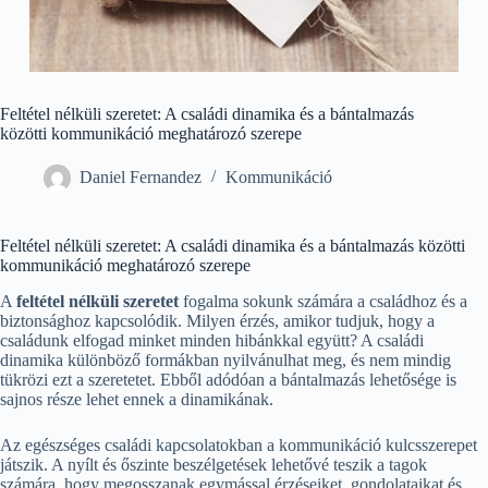
Feltétel nélküli szeretet: A családi dinamika és a bántalmazás
közötti kommunikáció meghatározó szerepe
Daniel Fernandez
Kommunikáció
Feltétel nélküli szeretet: A családi dinamika és a bántalmazás közötti
kommunikáció meghatározó szerepe
A
feltétel nélküli szeretet
fogalma sokunk számára a családhoz és a
biztonsághoz kapcsolódik. Milyen érzés, amikor tudjuk, hogy a
családunk elfogad minket minden hibánkkal együtt? A családi
dinamika különböző formákban nyilvánulhat meg, és nem mindig
tükrözi ezt a szeretetet. Ebből adódóan a bántalmazás lehetősége is
sajnos része lehet ennek a dinamikának.
Az egészséges családi kapcsolatokban a kommunikáció kulcsszerepet
játszik. A nyílt és őszinte beszélgetések lehetővé teszik a tagok
számára, hogy megosszanak egymással érzéseiket, gondolataikat és