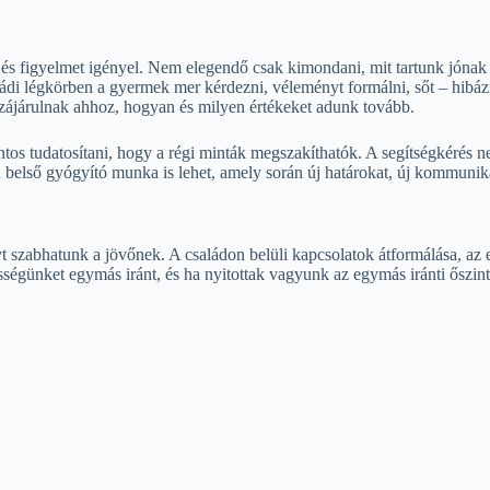
 és figyelmet igényel. Nem elegendő csak kimondani, mit tartunk jónak
di légkörben a gyermek mer kérdezni, véleményt formálni, sőt – hibázn
zzájárulnak ahhoz, hogyan és milyen értékeket adunk tovább.
ntos tudatosítani, hogy a régi minták megszakíthatók. A segítségkérés 
 belső gyógyító munka is lehet, amely során új határokat, új kommunik
yt szabhatunk a jövőnek. A családon belüli kapcsolatok átformálása, az 
ősségünket egymás iránt, és ha nyitottak vagyunk az egymás iránti őszint