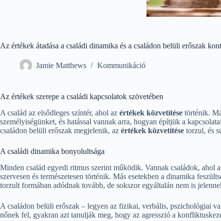
Az értékek átadása a családi dinamika és a családon belüli erőszak kon
Jamie Matthews
Kommunikáció
Az értékek szerepe a családi kapcsolatok szövetében
A család az elsődleges színtér, ahol az
értékek közvetítése
történik. Má
személyiségünket, és hatással vannak arra, hogyan építjük a kapcsola
családon belüli erőszak megjelenik, az
értékek közvetítése
torzul, és 
A családi dinamika bonyolultsága
Minden család egyedi ritmus szerint működik. Vannak családok, ahol 
szervesen és természetesen történik. Más esetekben a dinamika feszült
torzult formában adódnak tovább, de sokszor egyáltalán nem is jelenn
A családon belüli erőszak – legyen az fizikai, verbális, pszichológiai
nőnek fel, gyakran azt tanulják meg, hogy az agresszió a konfliktuskezel