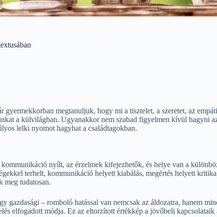
textusában
r gyermekkorban megtanuljuk, hogy mi a tisztelet, a szeretet, az empát
tainkat a külvilágban. Ugyanakkor nem szabad figyelmen kívül hagyni a
súlyos lelki nyomot hagyhat a családtagokban.
a kommunikáció nyílt, az érzelmek kifejezhetők, és helye van a külön
ségekkel terhelt, kommunikáció helyett kiabálás, megértés helyett krit
ek meg tudatosan.
 vagy gazdasági – romboló hatással van nemcsak az áldozatra, hanem min
és elfogadott módja. Ez az eltorzított értékkép a jövőbeli kapcsolataik 