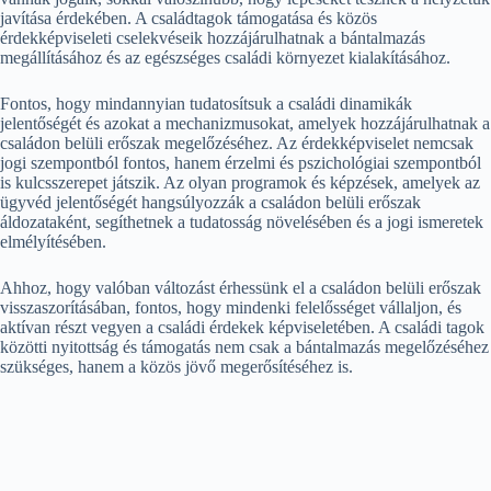
javítása érdekében. A családtagok támogatása és közös
érdekképviseleti cselekvéseik hozzájárulhatnak a bántalmazás
megállításához és az egészséges családi környezet kialakításához.
Fontos, hogy mindannyian tudatosítsuk a családi dinamikák
jelentőségét és azokat a mechanizmusokat, amelyek hozzájárulhatnak a
családon belüli erőszak megelőzéséhez. Az érdekképviselet nemcsak
jogi szempontból fontos, hanem érzelmi és pszichológiai szempontból
is kulcsszerepet játszik. Az olyan programok és képzések, amelyek az
ügyvéd jelentőségét hangsúlyozzák a családon belüli erőszak
áldozataként, segíthetnek a tudatosság növelésében és a jogi ismeretek
elmélyítésében.
Ahhoz, hogy valóban változást érhessünk el a családon belüli erőszak
visszaszorításában, fontos, hogy mindenki felelősséget vállaljon, és
aktívan részt vegyen a családi érdekek képviseletében. A családi tagok
közötti nyitottság és támogatás nem csak a bántalmazás megelőzéséhez
szükséges, hanem a közös jövő megerősítéséhez is.