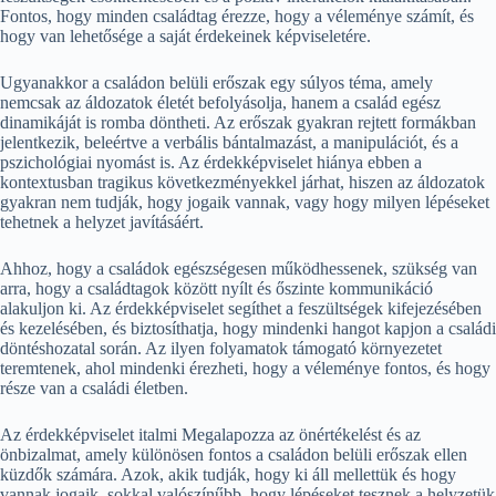
Fontos, hogy minden családtag érezze, hogy a véleménye számít, és
hogy van lehetősége a saját érdekeinek képviseletére.
Ugyanakkor a családon belüli erőszak egy súlyos téma, amely
nemcsak az áldozatok életét befolyásolja, hanem a család egész
dinamikáját is romba döntheti. Az erőszak gyakran rejtett formákban
jelentkezik, beleértve a verbális bántalmazást, a manipulációt, és a
pszichológiai nyomást is. Az érdekképviselet hiánya ebben a
kontextusban tragikus következményekkel járhat, hiszen az áldozatok
gyakran nem tudják, hogy jogaik vannak, vagy hogy milyen lépéseket
tehetnek a helyzet javításáért.
Ahhoz, hogy a családok egészségesen működhessenek, szükség van
arra, hogy a családtagok között nyílt és őszinte kommunikáció
alakuljon ki. Az érdekképviselet segíthet a feszültségek kifejezésében
és kezelésében, és biztosíthatja, hogy mindenki hangot kapjon a családi
döntéshozatal során. Az ilyen folyamatok támogató környezetet
teremtenek, ahol mindenki érezheti, hogy a véleménye fontos, és hogy
része van a családi életben.
Az érdekképviselet italmi Megalapozza az önértékelést és az
önbizalmat, amely különösen fontos a családon belüli erőszak ellen
küzdők számára. Azok, akik tudják, hogy ki áll mellettük és hogy
vannak jogaik, sokkal valószínűbb, hogy lépéseket tesznek a helyzetük