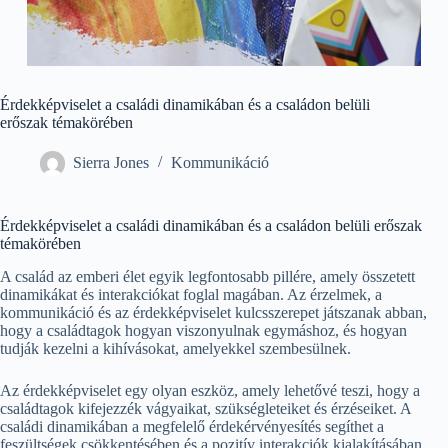
Érdekképviselet a családi dinamikában és a családon belüli
erőszak témakörében
Sierra Jones
Kommunikáció
Érdekképviselet a családi dinamikában és a családon belüli erőszak
témakörében
A család az emberi élet egyik legfontosabb pillére, amely összetett
dinamikákat és interakciókat foglal magában. Az érzelmek, a
kommunikáció és az érdekképviselet kulcsszerepet játszanak abban,
hogy a családtagok hogyan viszonyulnak egymáshoz, és hogyan
tudják kezelni a kihívásokat, amelyekkel szembesülnek.
Az érdekképviselet egy olyan eszköz, amely lehetővé teszi, hogy a
családtagok kifejezzék vágyaikat, szükségleteiket és érzéseiket. A
családi dinamikában a megfelelő érdekérvényesítés segíthet a
feszültségek csökkentésében és a pozitív interakciók kialakításában.