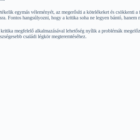
rtékelik egymás véleményét, az megerősíti a kötelékeket és csökkenti a
ásra. Fontos hangsúlyozni, hogy a kritika soha ne legyen bántó, hanem m
ű kritika megfelelő alkalmazásával lehetőség nyílik a problémák megelő
észségesebb családi légkör megteremtéséhez.