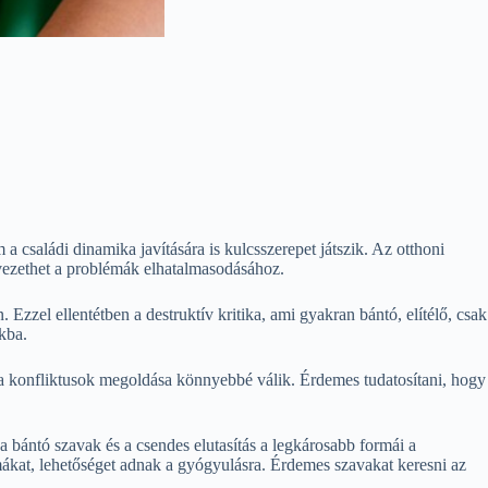
 családi dinamika javítására is kulcsszerepet játszik. Az otthoni
 vezethet a problémák elhatalmasodásához.
 Ezzel ellentétben a destruktív kritika, ami gyakran bántó, elítélő, csak
kba.
or a konfliktusok megoldása könnyebbé válik. Érdemes tudatosítani, hogy
 bántó szavak és a csendes elutasítás a legkárosabb formái a
mákat, lehetőséget adnak a gyógyulásra. Érdemes szavakat keresni az