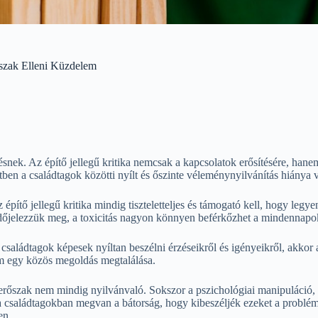
őszak Elleni Küzdelem
ek. Az építő jellegű kritika nemcsak a kapcsolatok erősítésére, hanem a
tben a családtagok közötti nyílt és őszinte véleménynyilvánítás hiánya
ítő jellegű kritika mindig tiszteletteljes és támogató kell, hogy legyen.
érdőjelezzük meg, a toxicitás nagyon könnyen beférkőzhet a mindennapo
 a családtagok képesek nyíltan beszélni érzéseikről és igényeikről, akk
em egy közös megoldás megtalálása.
erőszak nem mindig nyilvánvaló. Sokszor a pszichológiai manipuláció, a
a a családtagokban megvan a bátorság, hogy kibeszéljék ezeket a problé
en.