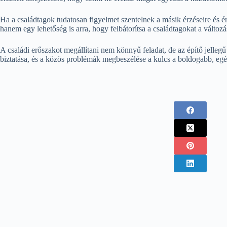
Ha a családtagok tudatosan figyelmet szentelnek a másik érzéseire és é
hanem egy lehetőség is arra, hogy felbátorítsa a családtagokat a változ
A családi erőszakot megállítani nem könnyű feladat, de az építő jelleg
biztatása, és a közös problémák megbeszélése a kulcs a boldogabb, eg