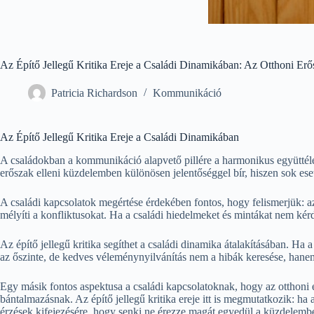
Az Építő Jellegű Kritika Ereje a Családi Dinamikában: Az Otthoni Er
Patricia Richardson
Kommunikáció
Az Építő Jellegű Kritika Ereje a Családi Dinamikában
A családokban a kommunikáció alapvető pillére a harmonikus együttélésn
erőszak elleni küzdelemben különösen jelentőséggel bír, hiszen sok ese
A családi kapcsolatok megértése érdekében fontos, hogy felismerjük: az ép
mélyíti a konfliktusokat. Ha a családi hiedelmeket és mintákat nem k
Az építő jellegű kritika segíthet a családi dinamika átalakításában. Ha
az őszinte, de kedves véleménynyilvánítás nem a hibák keresése, han
Egy másik fontos aspektusa a családi kapcsolatoknak, hogy az otthoni 
bántalmazásnak. Az építő jellegű kritika ereje itt is megmutatkozik: h
érzések kifejezésére, hogy senki ne érezze magát egyedül a küzdelemb