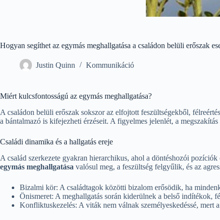
Hogyan segíthet az egymás meghallgatása a családon belüli erőszak es
Justin Quinn
Kommunikáció
Miért kulcsfontosságú az egymás meghallgatása?
A családon belüli erőszak sokszor az elfojtott feszültségekből, félreér
a bántalmazó is kifejezheti érzéseit. A figyelmes jelenlét, a megszakítá
Családi dinamika és a hallgatás ereje
A család szerkezete gyakran hierarchikus, ahol a döntéshozói pozíció
egymás meghallgatása
valósul meg, a feszültség felgyűlik, és az agre
Bizalmi kör: A családtagok közötti bizalom erősödik, ha mindenki
Önismeret: A meghallgatás során kiderülnek a belső indítékok, f
Konfliktuskezelés: A viták nem válnak személyeskedéssé, mert a