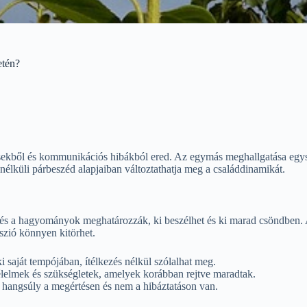
etén?
tésekből és kommunikációs hibákból ered. Az egymás meghallgatása egyszer
s nélküli párbeszéd alapjaiban változtathatja meg a családdinamikát.
k és a hagyományok meghatározzák, ki beszélhet és ki marad csöndben. 
sszió könnyen kitörhet.
 saját tempójában, ítélkezés nélkül szólalhat meg.
élelmek és szükségletek, amelyek korábban rejtve maradtak.
 hangsúly a megértésen és nem a hibáztatáson van.