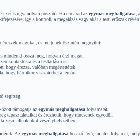
resszió is ugyanolyan pusztító. Ha elmarad az
egymás meghallgatása
, 
kifejezésére, így a kontroll, a megalázás vagy akár a testi erőszak rév
n érezzék magukat, és merjenek őszintén megnyílni:
, és mindenki ossza meg, hogyan érzi magát.
zemkontaktusra és a testtartásra is.
tt, hogy érezze, valóban megértettétek.
óla, hogy bármikor visszatérhet a témára.
ő segítség:
 között támogatja az
egymás meghallgatása
folyamatát.
g tapasztalataikat és érezhetik, hogy nincsenek egyedül.
kezésre állnak akut veszélyhelyzetben.
örténik. Az
egymás meghallgatása
hosszú távú, tudatos folyamat, mely s