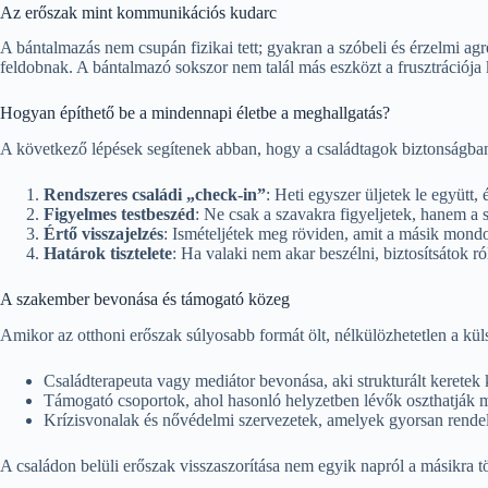
Az erőszak mint kommunikációs kudarc
A bántalmazás nem csupán fizikai tett; gyakran a szóbeli és érzelmi ag
feldobnak. A bántalmazó sokszor nem talál más eszközt a frusztrációja 
Hogyan építhető be a mindennapi életbe a meghallgatás?
A következő lépések segítenek abban, hogy a családtagok biztonságba
Rendszeres családi „check-in”
: Heti egyszer üljetek le együtt
Figyelmes testbeszéd
: Ne csak a szavakra figyeljetek, hanem a s
Értő visszajelzés
: Ismételjétek meg röviden, amit a másik mondo
Határok tisztelete
: Ha valaki nem akar beszélni, biztosítsátok r
A szakember bevonása és támogató közeg
Amikor az otthoni erőszak súlyosabb formát ölt, nélkülözhetetlen a küls
Családterapeuta vagy mediátor bevonása, aki strukturált keretek
Támogató csoportok, ahol hasonló helyzetben lévők oszthatják me
Krízisvonalak és nővédelmi szervezetek, amelyek gyorsan rendel
A családon belüli erőszak visszaszorítása nem egyik napról a másikra t