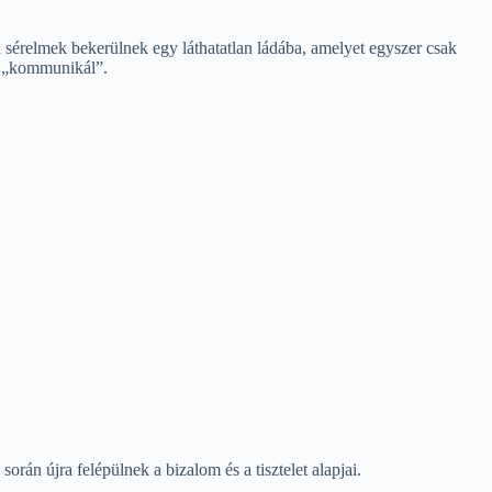
a sérelmek bekerülnek egy láthatatlan ládába, amelyet egyszer csak
én „kommunikál”.
orán újra felépülnek a bizalom és a tisztelet alapjai.