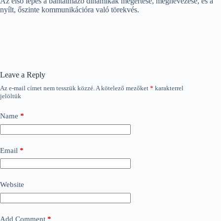
Az első lépés a bántalmazó dinamikák megértése, megnevezése, és a
nyílt, őszinte kommunikációra való törekvés.
Leave a Reply
Az e-mail címet nem tesszük közzé.
A kötelező mezőket
*
karakterrel
jelöltük
Name
*
Email
*
Website
Add Comment
*