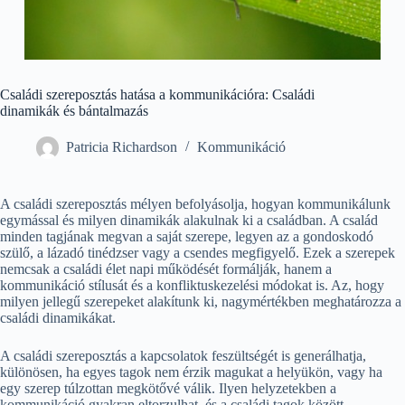
Családi szereposztás hatása a kommunikációra: Családi
dinamikák és bántalmazás
Patricia Richardson
Kommunikáció
A családi szereposztás mélyen befolyásolja, hogyan kommunikálunk
egymással és milyen dinamikák alakulnak ki a családban. A család
minden tagjának megvan a saját szerepe, legyen az a gondoskodó
szülő, a lázadó tinédzser vagy a csendes megfigyelő. Ezek a szerepek
nemcsak a családi élet napi működését formálják, hanem a
kommunikáció stílusát és a konfliktuskezelési módokat is. Az, hogy
milyen jellegű szerepeket alakítunk ki, nagymértékben meghatározza a
családi dinamikákat.
A családi szereposztás a kapcsolatok feszültségét is generálhatja,
különösen, ha egyes tagok nem érzik magukat a helyükön, vagy ha
egy szerep túlzottan megkötővé válik. Ilyen helyzetekben a
kommunikáció gyakran eltorzulhat, és a családi tagok között