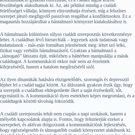
feszültségek alakulhatnak ki. Az, aki például mindig a családi
felelősséget vállalja, könnyen elnyomhatja érzéseit, míg a felszínes
szerepet játszó megfigyelő passzívan reagálhat a konfliktusokra. Ez a
magatartás hozzájárulhat a bántalmazó környezet kialakulásához is.
A bántalmazás különösen súlyos családi szereposztás következménye
lehet. A családban lévő hierarchiák – legyenek azok tudatosak vagy
tudattalanok – más-más formában jelenhetnek meg: lehet szó lelki,
fizikai vagy verbális bántalmazásról. Gyakran a bántalmazó a
„támogató” látszatra épít, miközben a háttérben manipulálja a másik
családtagot. A kommunikáció ekkor már nem az érzelmek
kifejezéséről, hanem a hatalom megőrzéséről szól.
Az ilyen dinamikák hatására elszigetelődés, szorongás és depresszió
léphet fel a család tagjai között. Az áldozatok gyakran érzik úgy, hogy
a szerepük a családban elidegenítette őket a saját érzéseiktől, sőt,
egymástól is. A kommunikáció ilyen esetekben képes megromlani, és a
családtagok közötti távolság fokozódik.
A családi szereposztás tehát nem csupán a napi szokások, hanem a
mélyebb kapcsolatok alapja is. Fontos, hogy felismerjük ezeket a
szerepeket, és aktívan dolgozzunk a kommunikációnk fejlesztésén,
hogy egészségesebb és támogatóbb családi környezetet alakítsunk ki.