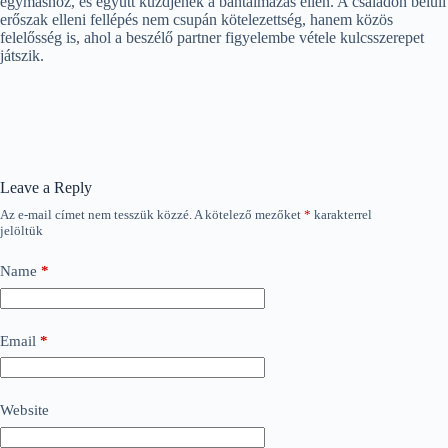
egymáshoz, és együtt küzdjenek a bántalmazás ellen. A családon belüli
erőszak elleni fellépés nem csupán kötelezettség, hanem közös
felelősség is, ahol a beszélő partner figyelembe vétele kulcsszerepet
játszik.
Leave a Reply
Az e-mail címet nem tesszük közzé.
A kötelező mezőket
*
karakterrel
jelöltük
Name
*
Email
*
Website