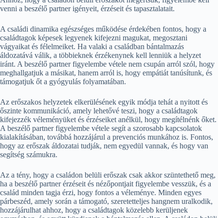
venni a beszélő partner igényeit, érzéseit és tapasztalatait.
A családi dinamika egészséges működése érdekében fontos, hogy a
családtagok képesek legyenek kifejezni magukat, megosztani
vágyaikat és félelmeiket. Ha valaki a családban bántalmazás
áldozatává válik, a többieknek érzékenynek kell lenniük a helyzet
iránt. A beszélő partner figyelembe vétele nem csupán arról szól, hogy
meghallgatjuk a másikat, hanem arról is, hogy empátiát tanúsítunk, és
támogatjuk őt a gyógyulás folyamatában.
Az erőszakos helyzetek elkerülésének egyik módja tehát a nyitott és
őszinte kommunikáció, amely lehetővé teszi, hogy a családtagok
kifejezzék véleményüket és érzéseiket anélkül, hogy megítélnénk őket.
A beszélő partner figyelembe vétele segít a szorosabb kapcsolatok
kialakításában, továbbá hozzájárul a prevenciós munkához is. Fontos,
hogy az erőszak áldozatai tudják, nem egyedül vannak, és hogy van
segítség számukra.
Az a tény, hogy a családon belüli erőszak csak akkor szüntethető meg,
ha a beszélő partner érzéseit és nézőpontjait figyelembe vesszük, és a
család minden tagja érzi, hogy fontos a véleménye. Minden egyes
párbeszéd, amely során a támogató, szeretetteljes hangnem uralkodik,
hozzájárulhat ahhoz, hogy a családtagok közelebb kerüljenek