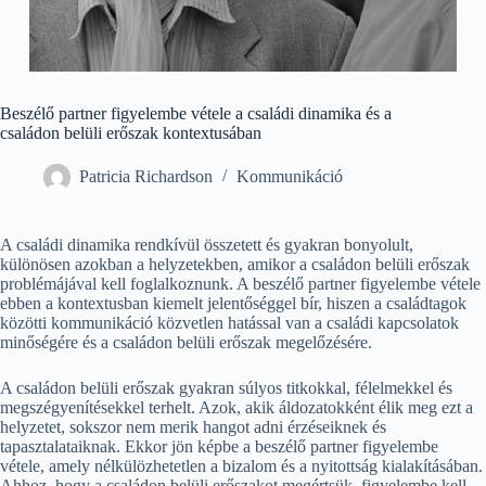
Beszélő partner figyelembe vétele a családi dinamika és a
családon belüli erőszak kontextusában
Patricia Richardson
Kommunikáció
A családi dinamika rendkívül összetett és gyakran bonyolult,
különösen azokban a helyzetekben, amikor a családon belüli erőszak
problémájával kell foglalkoznunk. A beszélő partner figyelembe vétele
ebben a kontextusban kiemelt jelentőséggel bír, hiszen a családtagok
közötti kommunikáció közvetlen hatással van a családi kapcsolatok
minőségére és a családon belüli erőszak megelőzésére.
A családon belüli erőszak gyakran súlyos titkokkal, félelmekkel és
megszégyenítésekkel terhelt. Azok, akik áldozatokként élik meg ezt a
helyzetet, sokszor nem merik hangot adni érzéseiknek és
tapasztalataiknak. Ekkor jön képbe a beszélő partner figyelembe
vétele, amely nélkülözhetetlen a bizalom és a nyitottság kialakításában.
Ahhoz, hogy a családon belüli erőszakot megértsük, figyelembe kell