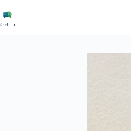
Skip
to
content
felek.hu