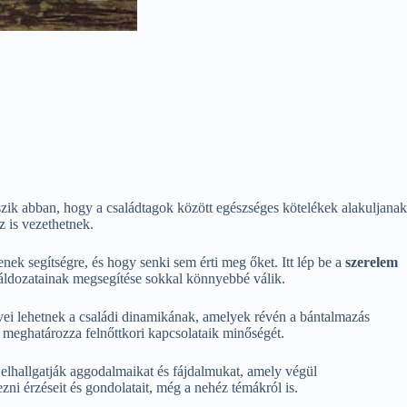
szik abban, hogy a családtagok között egészséges kötelékek alakuljanak
z is vezethetnek.
ek segítségre, és hogy senki sem érti meg őket. Itt lép be a
szerelem
s áldozatainak megsegítése sokkal könnyebbé válik.
kövei lehetnek a családi dinamikának, amelyek révén a bántalmazás
 meghatározza felnőttkori kapcsolataik minőségét.
elhallgatják aggodalmaikat és fájdalmukat, amely végül
ni érzéseit és gondolatait, még a nehéz témákról is.