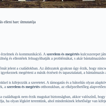
s elleni harc útmutatója
k, érzelmek és kommunikáció. A
szerelem és megértés
kulcsszerepet ját
ültség és ellentétek felnagyíthatják a problémákat, s akár bántalmazásho
émát jelent a családokban. Az áldozatok gyakran úgy érzik, hogy nincsen
 igyekeznek megérteni a másik érzéseit és tapasztalatait, a bántalmazá
nkkel is kifejezzük a szeretetet. A támogatás és a bátorítás olyan alap
ek, a
szerelem és megértés
otthonukban, az elképzelhetőleg alapvetően
 a családtagok nem érzik magukat biztonságban, akkor valószínű, hogy 
a, ha olyan légkört teremtünk, ahol mindenkinek lehetősége van kifejez