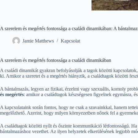
A szerelem és megértés fontossága a családi dinamikában: A bántalmazá
Jamie Matthews
Kapcsolat
A szerelem és megértés fontossága a családi dinamikában
A családi dinamikát gyakran befolyásolják a tagok közötti kapcsolato
ki. Amikor a szeretet és a megértés hiányzik, a családtagok közötti fesz
A bántalmazás, legyen az fizikai, érzelmi vagy szexuális, komoly probl
és megértés
: amikor a családtagok készségesen figyelnek egymásra, és
A kapcsolataink során fontos, hogy ne csak a szavainkkal, hanem tettei
megelőzhető. Azerint, hogy milyen környezetben nőnek fel a gyermek
A családtagok közötti nyílt és őszinte kommunikáció létfontosságú. Ha
bántalmazáshoz vezethet. Az ilyen helyzetek elkerülésének legjobb módj