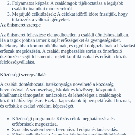
Folyamatos képzés: A családtagok tájékoztatása a legújabb
családi dinamikai módszerekről.
Megújuló célkitűzések: A célokat időről időre frissítjük, hogy
tükrözzék a változó igényeket.
Az önismeret szerepe
Az önismeret fejlesztése elengedhetetlen a családi döntéshozatalban.
Ha a tagok jobban ismerik saját erősségeiket és gyengeségeiket,
hatékonyabban kommunikálhatnak, és együtt dolgozhatnak a háztartási
erőszak megelőzésén. A családi megbeszélés során az önreflexió
ösztönzése segít felismerni a rejtett konfliktusokat és erősíti a közös
felelősségvállalást.
Közösségi szerepvállalás
A családi döntéshozatal hatékonysága növelhető a közösség
bevonásával. A szomszélság, iskolák és közösségi központok
kínálhatnak támogatást, tanácsokat, és lehetőséget a családtagok
közötti hálózatépítésre. Ezek a kapcsolatok új perspektívákat hoznak,
és erősítik a család védelmi képességét.
Közösségi programok: Közös célok meghatározása és
erőforrások megosztása.
Szociális szakemberek bevonása: Terápia és tanácsadás.
Közös célkitűzések: Az egész közösség együttműködésének