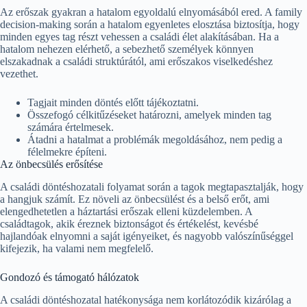
Az erőszak gyakran a hatalom egyoldalú elnyomásából ered. A family
decision-making során a hatalom egyenletes elosztása biztosítja, hogy
minden egyes tag részt vehessen a családi élet alakításában. Ha a
hatalom nehezen elérhető, a sebezhető személyek könnyen
elszakadnak a családi struktúrától, ami erőszakos viselkedéshez
vezethet.
Tagjait minden döntés előtt tájékoztatni.
Összefogó célkitűzéseket határozni, amelyek minden tag
számára értelmesek.
Átadni a hatalmat a problémák megoldásához, nem pedig a
félelmekre építeni.
Az önbecsülés erősítése
A családi döntéshozatali folyamat során a tagok megtapasztalják, hogy
a hangjuk számít. Ez növeli az önbecsülést és a belső erőt, ami
elengedhetetlen a háztartási erőszak elleni küzdelemben. A
családtagok, akik éreznek biztonságot és értékelést, kevésbé
hajlandóak elnyomni a saját igényeiket, és nagyobb valószínűséggel
kifejezik, ha valami nem megfelelő.
Gondozó és támogató hálózatok
A családi döntéshozatal hatékonysága nem korlátozódik kizárólag a