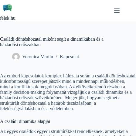
Skip
to
content
felek.hu
Családi döntéshozatal miként segít a dinamikában és a
háztartási erőszakban
Veronica Martin
Kapcsolat
Az emberi kapcsolatok komplex hálózata során a családi döntéshozatal
kulcsfontosságú szerepet játszik mind a mindennapi működésben,
mind a konfliktusok megoldásában. Az elkövetkezendő részben a
family decision-making folyamatát vizsgáljuk a családi dinamika és a
háztartási erőszak szövetkörében. Megértjük, hogyan segíthet a
struktúrált döntéshozatal a határok tisztázásában, a
felelősségvállalásban és a védelemben.
A családi dinamika alapjai
Az egyes családok egyedi struktúrákkal rendelkeznek, amelyeket a