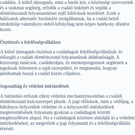
családra. A külső támogatás, mint a baráti kör, a közösségi szervezetek
és a szakmai segítség, erősítik a család önképét és segítik a
döntéshozatali folyamatokban rejlő kihívások kezelését. Ezek a
hálózatok alternatív forrásként szolgálhatnak, ha a család belső
struktúrája valamilyen okból kifolyólag nem képes hatékony döntést
hozni.
Ösztönzés a felelősségvállalásra
A külső támogatás ösztönzi a családtagok felelősségvállalását, és
elősegíti a családi döntéshozatal folyamatának átláthatóságát. A
közösségi tanácsok, családterápia, és mentorprogramok segítenek a
tagoknak felismerni a saját szerepüket, és megtanulni, hogyan
járulhatnak hozzá a család közös céljaihoz.
Jogosultság és védelmi intézkedések
A háztartási erőszak elleni védelmi mechanizmusokban a családi
döntéshozatal kulcsszerepet játszik. A jogi előírások, mint a védőjog, a
hátrányos helyzetűek védelme és a kényszerítő intézkedések
megteremtésének folyamata gyakran a családtagok közötti
megbeszélésen alapul. Ha a családtagok közösen alakítják ki a védelmi
intézkedéseket, az megerősíti a jogi folyamatát és a felelősségvállalás
érzését.