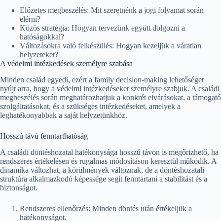
Előzetes megbeszélés: Mit szeretnénk a jogi folyamat során
elérni?
Közös stratégia: Hogyan tervezünk együtt dolgozni a
hatóságokkal?
Változásokra való felkészülés: Hogyan kezeljük a váratlan
helyzeteket?
A védelmi intézkedések személyre szabása
Minden család egyedi, ezért a family decision-making lehetőséget
nyújt arra, hogy a védelmi intézkedéseket személyre szabjuk. A családi
megbeszélés során meghatározhatjuk a konkrét elvárásokat, a támogató
szolgáltatásokat, és a szükséges intézkedéseket, amelyek a
leghatékonyabbak a saját helyzetünkhöz.
Hosszú távú fenntarthatóság
A családi döntéshozatal hatékonysága hosszú távon is megőrizhető, ha
rendszeres értékelésen és rugalmas módosításon keresztül működik. A
dinamika változhat, a körülmények változnak, de a döntéshozatali
struktúra alkalmazkodó képessége segít fenntartani a stabilitást és a
biztonságot.
Rendszeres ellenőrzés: Minden döntés után értékeljük a
hatékonyságot.