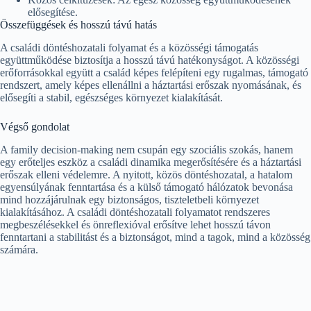
elősegítése.
Összefüggések és hosszú távú hatás
A családi döntéshozatali folyamat és a közösségi támogatás
együttműködése biztosítja a hosszú távú hatékonyságot. A közösségi
erőforrásokkal együtt a család képes felépíteni egy rugalmas, támogató
rendszert, amely képes ellenállni a háztartási erőszak nyomásának, és
elősegíti a stabil, egészséges környezet kialakítását.
Végső gondolat
A family decision-making nem csupán egy szociális szokás, hanem
egy erőteljes eszköz a családi dinamika megerősítésére és a háztartási
erőszak elleni védelemre. A nyitott, közös döntéshozatal, a hatalom
egyensúlyának fenntartása és a külső támogató hálózatok bevonása
mind hozzájárulnak egy biztonságos, tiszteletbeli környezet
kialakításához. A családi döntéshozatali folyamatot rendszeres
megbeszélésekkel és önreflexióval erősítve lehet hosszú távon
fenntartani a stabilitást és a biztonságot, mind a tagok, mind a közösség
számára.