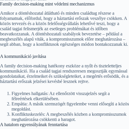
Family decision-making mint védelmi mechanizmus
Amikor a döntéshozatal átlátható és minden családtag részese a
folyamatnak, előfordul, hogy a háztartási erőszak veszélye csökken. A
közös tervezés és a közös felelősségvállalás lehetővé teszi, hogy a
család tagjai felismerjék az esetleges problémákat és időben
beavatkozzanak. A döntéshozatali szabályok bevezetése – például a
megbeszélés alapú viták, a kompromisszumok előre meghatározása –
segít abban, hogy a konfliktusok egészséges módon bontakozzanak ki.
A kommunikáció javítása
A family decision-making hatékony eszköze a nyílt és tiszteletteljes
kommunikáció. Ha a család tagjai rendszeresen megosztják egymással
gondolataikat, érzelmeiket és szükségleteiket, a megértés erősödik, és a
háztartási erőszak jelzései kevésbé lesznek rejtve.
Figyelmes hallgatás: Az ellenőrzött visszajelzés segít a
félreértések elkerülésében.
Empátia: A másik szemszögét figyelembe venni elősegíti a közös
megoldást.
Konfliktuskezelés: A megbeszélés közben a kompromisszumok
meghatározása csökkenti a haragot.
A hatalom egyensúlyának fenntartása