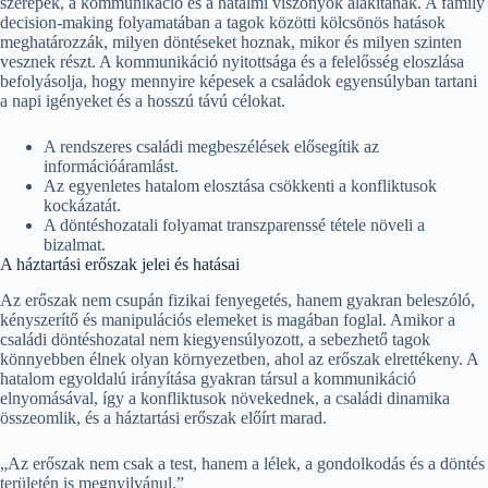
szerepek, a kommunikáció és a hatalmi viszonyok alakítanak. A family
decision-making folyamatában a tagok közötti kölcsönös hatások
meghatározzák, milyen döntéseket hoznak, mikor és milyen szinten
vesznek részt. A kommunikáció nyitottsága és a felelősség eloszlása
befolyásolja, hogy mennyire képesek a családok egyensúlyban tartani
a napi igényeket és a hosszú távú célokat.
A rendszeres családi megbeszélések elősegítik az
információáramlást.
Az egyenletes hatalom elosztása csökkenti a konfliktusok
kockázatát.
A döntéshozatali folyamat transzparenssé tétele növeli a
bizalmat.
A háztartási erőszak jelei és hatásai
Az erőszak nem csupán fizikai fenyegetés, hanem gyakran beleszóló,
kényszerítő és manipulációs elemeket is magában foglal. Amikor a
családi döntéshozatal nem kiegyensúlyozott, a sebezhető tagok
könnyebben élnek olyan környezetben, ahol az erőszak elrettékeny. A
hatalom egyoldalú irányítása gyakran társul a kommunikáció
elnyomásával, így a konfliktusok növekednek, a családi dinamika
összeomlik, és a háztartási erőszak előírt marad.
„Az erőszak nem csak a test, hanem a lélek, a gondolkodás és a döntés
területén is megnyilvánul.”