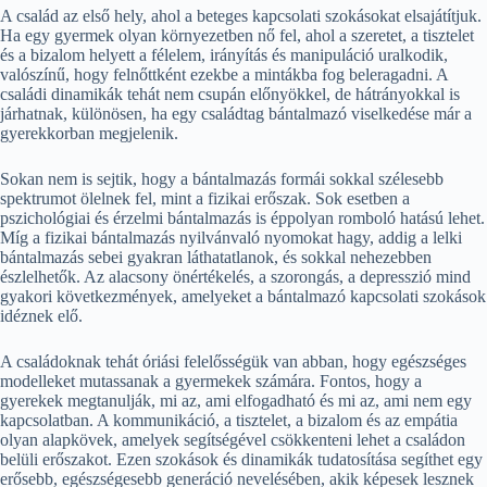
A család az első hely, ahol a beteges kapcsolati szokásokat elsajátítjuk.
Ha egy gyermek olyan környezetben nő fel, ahol a szeretet, a tisztelet
és a bizalom helyett a félelem, irányítás és manipuláció uralkodik,
valószínű, hogy felnőttként ezekbe a mintákba fog beleragadni. A
családi dinamikák tehát nem csupán előnyökkel, de hátrányokkal is
járhatnak, különösen, ha egy családtag bántalmazó viselkedése már a
gyerekkorban megjelenik.
Sokan nem is sejtik, hogy a bántalmazás formái sokkal szélesebb
spektrumot ölelnek fel, mint a fizikai erőszak. Sok esetben a
pszichológiai és érzelmi bántalmazás is éppolyan romboló hatású lehet.
Míg a fizikai bántalmazás nyilvánvaló nyomokat hagy, addig a lelki
bántalmazás sebei gyakran láthatatlanok, és sokkal nehezebben
észlelhetők. Az alacsony önértékelés, a szorongás, a depresszió mind
gyakori következmények, amelyeket a bántalmazó kapcsolati szokások
idéznek elő.
A családoknak tehát óriási felelősségük van abban, hogy egészséges
modelleket mutassanak a gyermekek számára. Fontos, hogy a
gyerekek megtanulják, mi az, ami elfogadható és mi az, ami nem egy
kapcsolatban. A kommunikáció, a tisztelet, a bizalom és az empátia
olyan alapkövek, amelyek segítségével csökkenteni lehet a családon
belüli erőszakot. Ezen szokások és dinamikák tudatosítása segíthet egy
erősebb, egészségesebb generáció nevelésében, akik képesek lesznek