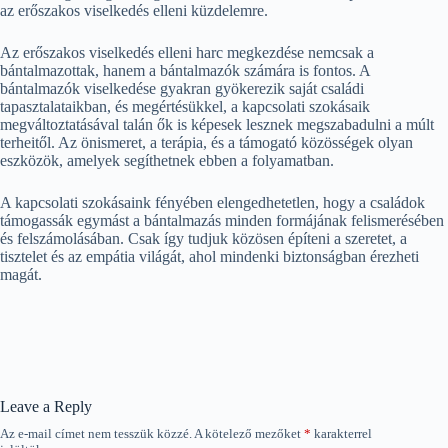
az erőszakos viselkedés elleni küzdelemre.
Az erőszakos viselkedés elleni harc megkezdése nemcsak a
bántalmazottak, hanem a bántalmazók számára is fontos. A
bántalmazók viselkedése gyakran gyökerezik saját családi
tapasztalataikban, és megértésükkel, a kapcsolati szokásaik
megváltoztatásával talán ők is képesek lesznek megszabadulni a múlt
terheitől. Az önismeret, a terápia, és a támogató közösségek olyan
eszközök, amelyek segíthetnek ebben a folyamatban.
A kapcsolati szokásaink fényében elengedhetetlen, hogy a családok
támogassák egymást a bántalmazás minden formájának felismerésében
és felszámolásában. Csak így tudjuk közösen építeni a szeretet, a
tisztelet és az empátia világát, ahol mindenki biztonságban érezheti
magát.
Leave a Reply
Az e-mail címet nem tesszük közzé.
A kötelező mezőket
*
karakterrel