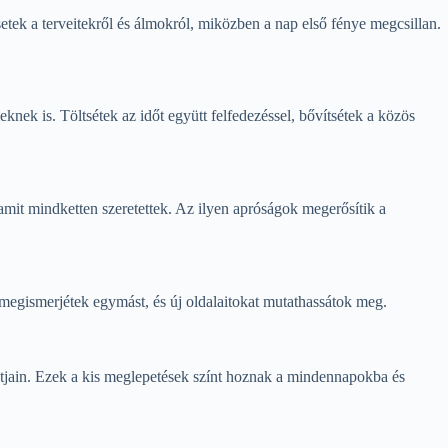
setek a terveitekről és álmokról, miközben a nap első fénye megcsillan.
knek is. Töltsétek az időt együtt felfedezéssel, bővítsétek a közös
 amit mindketten szeretettek. Az ilyen apróságok megerősítik a
 megismerjétek egymást, és új oldalaitokat mutathassátok meg.
ntjain. Ezek a kis meglepetések színt hoznak a mindennapokba és