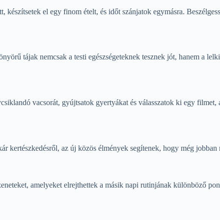
t, készítsetek el egy finom ételt, és időt szánjatok egymásra. Beszélges
önyörű tájak nemcsak a testi egészségeteknek tesznek jót, hanem a lelkie
csiklandó vacsorát, gyújtsatok gyertyákat és válasszatok ki egy filmet,
 akár kertészkedésről, az új közös élmények segítenek, hogy még jobban
eneteket, amelyeket elrejthettek a másik napi rutinjának különböző po