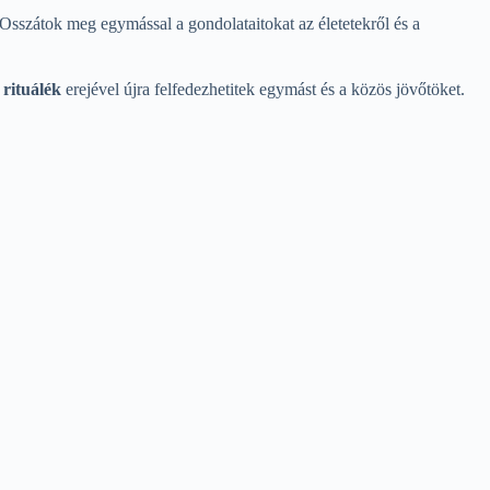
t. Osszátok meg egymással a gondolataitokat az életetekről és a
 rituálék
erejével újra felfedezhetitek egymást és a közös jövőtöket.