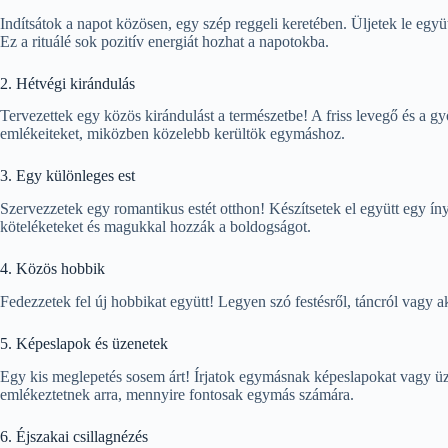
Indítsátok a napot közösen, egy szép reggeli keretében. Üljetek le együt
Ez a rituálé sok pozitív energiát hozhat a napotokba.
2. Hétvégi kirándulás
Tervezettek egy közös kirándulást a természetbe! A friss levegő és a gy
emlékeiteket, miközben közelebb kerültök egymáshoz.
3. Egy különleges est
Szervezzetek egy romantikus estét otthon! Készítsetek el együtt egy íny
köteléketeket és magukkal hozzák a boldogságot.
4. Közös hobbik
Fedezzetek fel új hobbikat együtt! Legyen szó festésről, táncról vagy
5. Képeslapok és üzenetek
Egy kis meglepetés sosem árt! Írjatok egymásnak képeslapokat vagy üz
emlékeztetnek arra, mennyire fontosak egymás számára.
6. Éjszakai csillagnézés