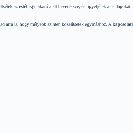
ltsétek az estét egy takaró alatt heverészve, és figyeljétek a csillagoka
t ad arra is, hogy mélyebb szinten közelítsetek egymáshoz. A
kapcsolati