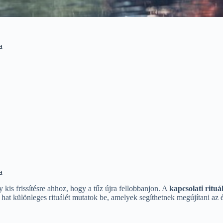
a
a
kis frissítésre ahhoz, hogy a tűz újra fellobbanjon. A
kapcsolati rituá
t különleges rituálét mutatok be, amelyek segíthetnek megújítani az ér