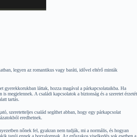
tban, legyen az romantikus vagy baráti, idővel eltérő minták
eket gyerekkorukban láttak, hozza magával a párkapcsolataikba. Ha
is megjelennek. A családi kapcsolatok a biztonság és a szeretet érzetét
att tartás.
ató, szeretetteljes család segíthet abban, hogy egy párkapcsolat
tázatokból eredhetnek.
rnyezetben nőnek fel, gyakran nem tudják, mi a normális, és hogyan
s, akik tanúi ennek a borzalomnak. Az erőszakos viselkedés sok esetben a