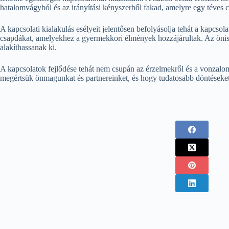
hatalomvágyból és az irányítási kényszerből fakad, amelyre egy téves cs
A kapcsolati kialakulás esélyeit jelentősen befolyásolja tehát a kapcsol
csapdákat, amelyekhez a gyermekkori élmények hozzájárultak. Az önis
alakíthassanak ki.
A kapcsolatok fejlődése tehát nem csupán az érzelmekről és a vonzalomr
megértsük önmagunkat és partnereinket, és hogy tudatosabb döntéseket h