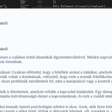
akról
akról
nösen a családon belüli dinamikák figyelembevételével. Minden kapcsola
atok formálnak.
ulással. Gyakran előfordul, hogy a felnőttek azokat a mintákat, amely
viták voltak a dominánsak, valószínű, hogy ezek a normák felnőttkorban 
 olyan problémák merülhetnek fel, mint a manipuláció vagy a kontroll al
ák is létezhetnek, amelyek erősítik a kapcsolati kialakulást. Egy támog
mpátia kulcsfontosságú elemei a kapcsolatoknak, és ezek a családi min
kai traumát, hanem pszichológiai sebeket is okoz. Azok, akik ilyen kö
m csupán a nőket érinti; férfiak is áldozatok lehetnek, sőt, gyerekek i