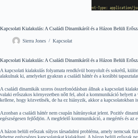
Kapcsolati Kialakulás: A Családi Dinamikáról és a Házon Belüli Erősz
Sierra Jones
Kapcsolat
Kapcsolati Kialakulás: A Családi Dinamikáról és a Házon Belüli Erősz
A kapcsolati kialakulás folyamata rendkívül bonyolult és sokrétű, külö
alakulnak ki, amelyeket gyakran a családi háttér és a korábbi tapasztal
A családi dinamikák szoros összefonódásban állnak a kapcsolati kialak
valaki erőszakos környezetben nőtt fel, ahol a kommunikáció helyett a 
kellene, hogy közvetítsék, de ha ez hiányzik, akkor a kapcsolatokban is
Azonban a családi háttér nem csupán hátrányokat jelent. Pozitív dinamik
egészségesen fejlődjön. A megfelelő kommunikáció, a megértés és az e
A házon belüli erőszak súlyos társadalmi probléma, amely nemcsak fizi
lehetne egészséges kapcsolatokat kialakítani. A házon belüli erőszak ne