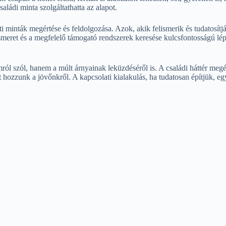
aládi minta szolgáltathatta az alapot.
ati minták megértése és feldolgozása. Azok, akik felismerik és tudatosít
meret és a megfelelő támogató rendszerek keresése kulcsfontosságú lé
ól szól, hanem a múlt árnyainak leküzdéséről is. A családi háttér megé
ozzunk a jövőnkről. A kapcsolati kialakulás, ha tudatosan építjük, egy