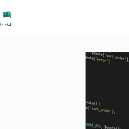
Skip
to
content
felek.hu