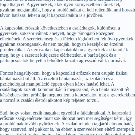
foglalhatja el. A gyermekek, akik ilyen környezetben nőnek fel,
gyakran megtanulják, hogy a problémáikat el kell rejteniük, ami hosszú
távon hatással lehet a saját kapcsolataikra is a jövőben.
A kapcsolati erőszak következtében a családtagok, különösen a
gyerekek, sokszor válnak ahelyett, hogy támogató közegben
élhetnének. A szeretetlenség és a félelem légkörében felnövő gyerekek
gyakran szoronganak, és nem tudják, hogyan kezeljék az érzelmi
problémáikat. Az erőszakos kapcsolatokban a gyerekek azt tanulják
meg, hogy a szeretet kifejezése elérhetetlen, a barátságok és a
párkapcsolatok helyett a felnőttek közötti agresszió válik normává.
Fontos hangsúlyozni, hogy a kapcsolati erőszak nem csupán fizikai
bántalmazásból áll. Az érzelmi bántalmazás, az izoláció és a
pszichológiai manipuláció éppen olyan káros hatású lehet. A
családtagok közötti kommunikáció megszakad, és a bántalmazott fél
kétségbeesetten próbálja megmenteni a kapcsolatot, míg a gyerekekben
a normális családi életről alkotott kép teljesen torzul.
Sad, hogy sokan érzik magukat egyedül a fájdalmukkal. A kapcsolati
erőszak szégyenérzete miatt sok áldozat nem mer segítséget kérni, így
a problémák tovább gyűrűznek. A család minden tagjáról elmondható,
hogy szenved, még akkor is, ha ebben a szenvedésben eltérő szerepeik
vannak. Ezért fontos, hogy a társadalom támogassa az áldozatokat, és