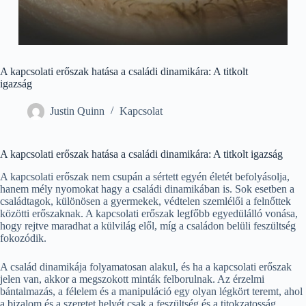
A kapcsolati erőszak hatása a családi dinamikára: A titkolt
igazság
Justin Quinn
Kapcsolat
A kapcsolati erőszak hatása a családi dinamikára: A titkolt igazság
A kapcsolati erőszak nem csupán a sértett egyén életét befolyásolja,
hanem mély nyomokat hagy a családi dinamikában is. Sok esetben a
családtagok, különösen a gyermekek, védtelen szemlélői a felnőttek
közötti erőszaknak. A kapcsolati erőszak legfőbb egyedülálló vonása,
hogy rejtve maradhat a külvilág elől, míg a családon belüli feszültség
fokozódik.
A család dinamikája folyamatosan alakul, és ha a kapcsolati erőszak
jelen van, akkor a megszokott minták felborulnak. Az érzelmi
bántalmazás, a félelem és a manipuláció egy olyan légkört teremt, ahol
a bizalom és a szeretet helyét csak a feszültség és a titokzatosság