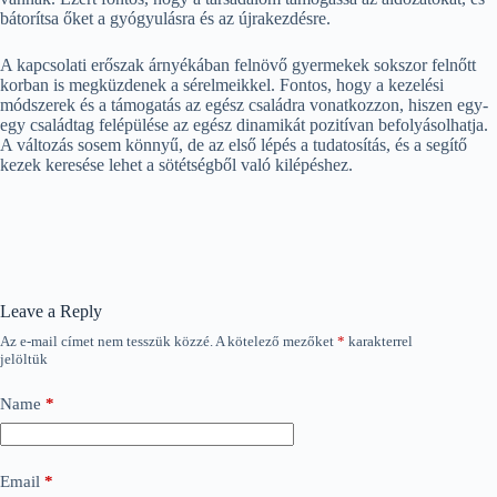
bátorítsa őket a gyógyulásra és az újrakezdésre.
A kapcsolati erőszak árnyékában felnövő gyermekek sokszor felnőtt
korban is megküzdenek a sérelmeikkel. Fontos, hogy a kezelési
módszerek és a támogatás az egész családra vonatkozzon, hiszen egy-
egy családtag felépülése az egész dinamikát pozitívan befolyásolhatja.
A változás sosem könnyű, de az első lépés a tudatosítás, és a segítő
kezek keresése lehet a sötétségből való kilépéshez.
Leave a Reply
Az e-mail címet nem tesszük közzé.
A kötelező mezőket
*
karakterrel
jelöltük
Name
*
Email
*