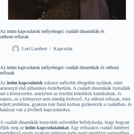
Az intim kapcsolatok mélyrétegei: családi dinamikák és
otthoni erőszak
Lori Lambert
Kapcsolat
Az intim kapcsolatok mélyrétegei: családi dinamikák és otthoni
erőszak
Az
intim kapcsolatok
sokszor mélyebb rétegekbe nyúlnak, mint
amennyit első pillantásra észlelhetünk. A családi dinamikák formálják
azt a környezetet, amelyben az érzelmi kötelékek kialakulnak, és
sajnos, ez a környezet nem mindig kedvező. Az otthoni erőszak, mint
rejtett probléma, gyakran már fiatal korban gyökerezik a családban, és
hatással van a jövőbeli kapcsolatokra.
A családi dinamikák bonyolult szövedéke befolyásolja, hogy hogyan
éljük meg az
intim kapcsolatainkat
. Egy erőszakos családi háttérrel
rendelkező egyén gyakran nehezen tudja majd megbízni partnerében,