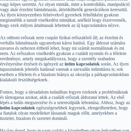
vagy képes szeretni. Az olyan minták, mint a kontrollálás, manipuláció
vagy akár érzelmi bántalmazás, átörökíthetők generációkon keresztül.
Az ilyen környezetben felnövekvő gyerekek felnőttként gyakran
megismétlik a tanult viselkedési mintákat, anélkül hogy észrevennék,
hogy ezek milyen ártalmasak lehetnek az új kapcsolatukra nézve.
Az otthoni erőszak nem csupán fizikai erőszakból áll; az érzelmi és
verbális bántalmazás ugyanolyan káros hatású. Egy áldozat számára
zavaros és nehezen érthető lehet, hogy mi számít normálisnak és mi
nem. Az erőszakos viselkedés gyakran a családi nyomás és a félelem
eredménye, amely megakadályozza, hogy a személy szabadon
érvényesítse érzéseit és igényeit az
intim kapcsolatok
során. Az ilyen
tapasztalatok jelentős hatással vannak a szexuális intimitásra is; sok
esetben a félelem és a bizalom hiánya az okozója a párkapcsolatokban
kialakuló feszültségeknek.
Fontos, hogy a társadalom tudatában legyen ezeknek a problémáknak
és támogassa azokat, akik a családi erőszak áldozatai lettek. Az első
lépés a tudás megszerzése és a sztereotípiák lebontása. Ahhoz, hogy az
intim kapcsolatok
egészségesebbek legyenek, elengedhetetlen, hogy
a fiatalok olyan modelleket lássanak maguk előtt, amelyekben a
tisztelet, bizalom és szeretet dominál.
Ha úgy érzed, hogy te vagy valaki a közeledben olyan helyzetben van,