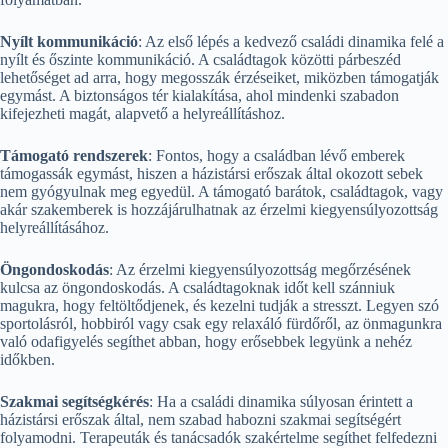
Nyílt kommunikáció
: Az első lépés a kedvező családi dinamika felé a
nyílt és őszinte kommunikáció. A családtagok közötti párbeszéd
lehetőséget ad arra, hogy megosszák érzéseiket, miközben támogatják
egymást. A biztonságos tér kialakítása, ahol mindenki szabadon
kifejezheti magát, alapvető a helyreállításhoz.
Támogató rendszerek
: Fontos, hogy a családban lévő emberek
támogassák egymást, hiszen a házistársi erőszak által okozott sebek
nem gyógyulnak meg egyedül. A támogató barátok, családtagok, vagy
akár szakemberek is hozzájárulhatnak az érzelmi kiegyensúlyozottság
helyreállításához.
Öngondoskodás
: Az érzelmi kiegyensúlyozottság megőrzésének
kulcsa az öngondoskodás. A családtagoknak időt kell szánniuk
magukra, hogy feltöltődjenek, és kezelni tudják a stresszt. Legyen szó
sportolásról, hobbiról vagy csak egy relaxáló fürdőről, az önmagunkra
való odafigyelés segíthet abban, hogy erősebbek legyünk a nehéz
időkben.
Szakmai segítségkérés
: Ha a családi dinamika súlyosan érintett a
házistársi erőszak által, nem szabad habozni szakmai segítségért
folyamodni. Terapeuták és tanácsadók szakértelme segíthet felfedezni