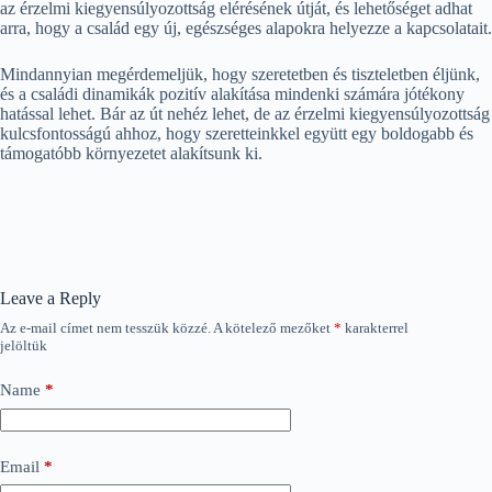
az érzelmi kiegyensúlyozottság elérésének útját, és lehetőséget adhat
arra, hogy a család egy új, egészséges alapokra helyezze a kapcsolatait.
Mindannyian megérdemeljük, hogy szeretetben és tiszteletben éljünk,
és a családi dinamikák pozitív alakítása mindenki számára jótékony
hatással lehet. Bár az út nehéz lehet, de az érzelmi kiegyensúlyozottság
kulcsfontosságú ahhoz, hogy szeretteinkkel együtt egy boldogabb és
támogatóbb környezetet alakítsunk ki.
Leave a Reply
Az e-mail címet nem tesszük közzé.
A kötelező mezőket
*
karakterrel
jelöltük
Name
*
Email
*