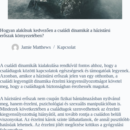
Hogyan alakítsuk kedvezően a családi dinamikát a házistársi
erőszak környezetében?
Jamie Matthews
Kapcsolat
A családi dinamikák kialakulása rendkívül fontos ahhoz, hogy a
családtagok közötti kapcsolatok egészségesek és támogatóak legyenek.
Azonban, amikor a házistársi erőszak jelen van egy otthonban, a
családi legyengült dinamika érzelmi kiegyensúlyozottságot követel
meg, hogy a családtagok biztonságban érezhessék magukat.
A házistársi erőszak nem csupán fizikai bántalmazásban nyilvánul
meg, hanem érzelmi, pszichológiai és szexuális manipulációban is.
Mindezek következtében a családtagok szenvedhetnek az érzelmi
kiegyensúlyozottság hiányától, ami tovább rontja a családon belüli
viszonyokat. Az érzelmi károk szinte láthatatlanok, de annál pusztítóbb
hatásúak lehetnek. Az érzelmi jólét megőrzése kritikus a gyógyulási
folyamatban.