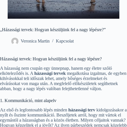
„Házassági tervek: Hogyan készüljünk fel a nagy lépésre?”
Veronica Martin
Kapcsolat
Házassági tervek: Hogyan készüljünk fel a nagy lépésre?
A házasság nem csupán egy ünnepnap, hanem egy életre szóló
elköteleződés is. A
házassági tervek
megalkotása izgalmas, de egyben
kihívásokkal teli időszak lehet, amely bőséges érzelmeket és
elvárásokat von maga után. A megfelelő előkészületek segíthetnek
abban, hogy a nagy lépés valóban felejthetetlenné váljon.
1. Kommunikáció, mint alapelv
Az első és legfontosabb lépés minden
házassági terv
kidolgozásakor a
nyílt és őszinte kommunikáció. Beszéljetek arról, hogy mit vártok el
egymástól a házasságban és a közös életben. Milyen céljaitok vannak?
Hogyan képzelitek el a jövőt? Az ilyen párbeszédek nemcsak közelebb