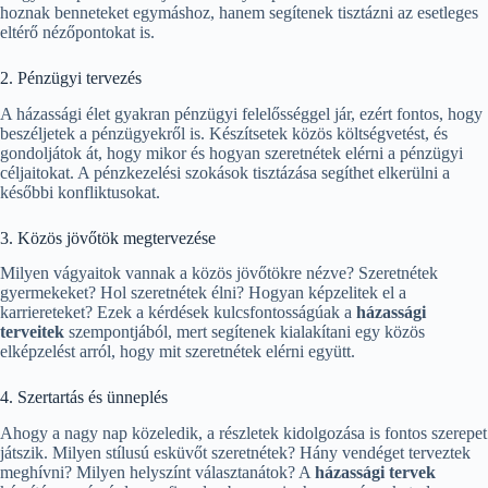
hoznak benneteket egymáshoz, hanem segítenek tisztázni az esetleges
eltérő nézőpontokat is.
2. Pénzügyi tervezés
A házassági élet gyakran pénzügyi felelősséggel jár, ezért fontos, hogy
beszéljetek a pénzügyekről is. Készítsetek közös költségvetést, és
gondoljátok át, hogy mikor és hogyan szeretnétek elérni a pénzügyi
céljaitokat. A pénzkezelési szokások tisztázása segíthet elkerülni a
későbbi konfliktusokat.
3. Közös jövőtök megtervezése
Milyen vágyaitok vannak a közös jövőtökre nézve? Szeretnétek
gyermekeket? Hol szeretnétek élni? Hogyan képzelitek el a
karriereteket? Ezek a kérdések kulcsfontosságúak a
házassági
terveitek
szempontjából, mert segítenek kialakítani egy közös
elképzelést arról, hogy mit szeretnétek elérni együtt.
4. Szertartás és ünneplés
Ahogy a nagy nap közeledik, a részletek kidolgozása is fontos szerepet
játszik. Milyen stílusú esküvőt szeretnétek? Hány vendéget terveztek
meghívni? Milyen helyszínt választanátok? A
házassági tervek