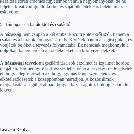
készítése során érdemes figyelembe venni a hagyományokat, de ne
féljetek kreatívan gondolkodni, és saját ötleteiteket is beletenni az
esküvőbe.
5. Támogatás a barátoktól és családtól
A házasság nem csupán a két ember közötti kötelékről szól, hanem a
család és a barátok támogatásáról is. Kérjétek bátran a segítségüket, és
vonjátok be őket a tervezés folyamatába. Ez nemcsak megkönnyíti a
dolgokat, hanem erősíti a köteléketeket is a környezetetekkel.
A
házassági tervek
megszilárdítása sok érzelmet és izgalmat hordoz
magában. Bármennyire is stresszes lehet néha a tervezés, ne felejtsétek
el, hogy a legfontosabb az, hogy egymás iránti szeretetetek és
elköteleződésetek a középpontban maradjon. A közös álmok
megvalósítása segíthet abban, hogy a házasságotok boldog és tartalmas
legyen.
Leave a Reply