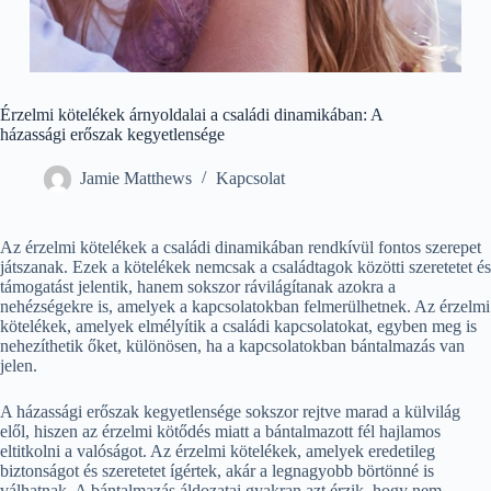
Érzelmi kötelékek árnyoldalai a családi dinamikában: A
házassági erőszak kegyetlensége
Jamie Matthews
Kapcsolat
Az érzelmi kötelékek a családi dinamikában rendkívül fontos szerepet
játszanak. Ezek a kötelékek nemcsak a családtagok közötti szeretetet és
támogatást jelentik, hanem sokszor rávilágítanak azokra a
nehézségekre is, amelyek a kapcsolatokban felmerülhetnek. Az érzelmi
kötelékek, amelyek elmélyítik a családi kapcsolatokat, egyben meg is
nehezíthetik őket, különösen, ha a kapcsolatokban bántalmazás van
jelen.
A házassági erőszak kegyetlensége sokszor rejtve marad a külvilág
elől, hiszen az érzelmi kötődés miatt a bántalmazott fél hajlamos
eltitkolni a valóságot. Az érzelmi kötelékek, amelyek eredetileg
biztonságot és szeretetet ígértek, akár a legnagyobb börtönné is
válhatnak. A bántalmazás áldozatai gyakran azt érzik, hogy nem