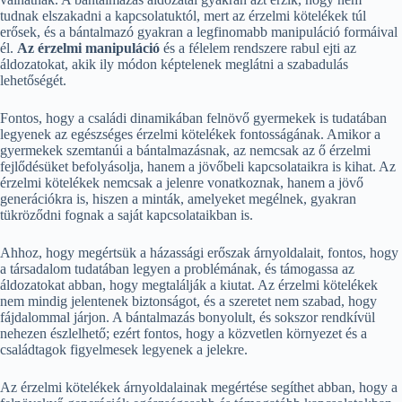
tudnak elszakadni a kapcsolatuktól, mert az érzelmi kötelékek túl
erősek, és a bántalmazó gyakran a legfinomabb manipuláció formáival
él.
Az érzelmi manipuláció
és a félelem rendszere rabul ejti az
áldozatokat, akik ily módon képtelenek meglátni a szabadulás
lehetőségét.
Fontos, hogy a családi dinamikában felnövő gyermekek is tudatában
legyenek az egészséges érzelmi kötelékek fontosságának. Amikor a
gyermekek szemtanúi a bántalmazásnak, az nemcsak az ő érzelmi
fejlődésüket befolyásolja, hanem a jövőbeli kapcsolataikra is kihat. Az
érzelmi kötelékek nemcsak a jelenre vonatkoznak, hanem a jövő
generációkra is, hiszen a minták, amelyeket megélnek, gyakran
tükröződni fognak a saját kapcsolataikban is.
Ahhoz, hogy megértsük a házassági erőszak árnyoldalait, fontos, hogy
a társadalom tudatában legyen a problémának, és támogassa az
áldozatokat abban, hogy megtalálják a kiutat. Az érzelmi kötelékek
nem mindig jelentenek biztonságot, és a szeretet nem szabad, hogy
fájdalommal járjon. A bántalmazás bonyolult, és sokszor rendkívül
nehezen észlelhető; ezért fontos, hogy a közvetlen környezet és a
családtagok figyelmesek legyenek a jelekre.
Az érzelmi kötelékek árnyoldalainak megértése segíthet abban, hogy a