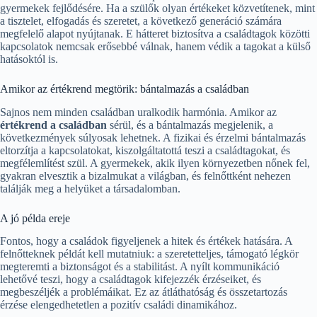
gyermekek fejlődésére. Ha a szülők olyan értékeket közvetítenek, mint
a tisztelet, elfogadás és szeretet, a következő generáció számára
megfelelő alapot nyújtanak. E hátteret biztosítva a családtagok közötti
kapcsolatok nemcsak erősebbé válnak, hanem védik a tagokat a külső
hatásoktól is.
Amikor az értékrend megtörik: bántalmazás a családban
Sajnos nem minden családban uralkodik harmónia. Amikor az
értékrend a családban
sérül, és a bántalmazás megjelenik, a
következmények súlyosak lehetnek. A fizikai és érzelmi bántalmazás
eltorzítja a kapcsolatokat, kiszolgáltatottá teszi a családtagokat, és
megfélemlítést szül. A gyermekek, akik ilyen környezetben nőnek fel,
gyakran elvesztik a bizalmukat a világban, és felnőttként nehezen
találják meg a helyüket a társadalomban.
A jó példa ereje
Fontos, hogy a családok figyeljenek a hitek és értékek hatására. A
felnőtteknek példát kell mutatniuk: a szeretetteljes, támogató légkör
megteremti a biztonságot és a stabilitást. A nyílt kommunikáció
lehetővé teszi, hogy a családtagok kifejezzék érzéseiket, és
megbeszéljék a problémáikat. Ez az átláthatóság és összetartozás
érzése elengedhetetlen a pozitív családi dinamikához.