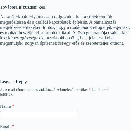
Továbbra is küzdeni kell
A családoknak folyamatosan dolgozniuk kell az értékrendjük
megerősítésén és a családi kapcsolatok építésén. A bántalmazás
megelőzése érdekében fontos, hogy a családtagok elfogadják egymást,
és nyíltan beszéljenek a problémáikról. A jövő generációja csak akkor
lesz képes egészséges kapcsolatokban élni, ha a jelen családjai
megtanulják, hogyan építsenek fel egy erős és szeretetteljes otthont.
Leave a Reply
Az e-mail címet nem tesszük közzé.
A kötelező mezőket
*
karakterrel
jelöltük
Name
*
Email
*