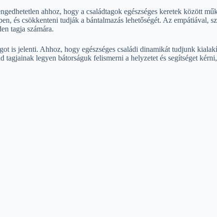
lengedhetetlen ahhoz, hogy a családtagok egészséges keretek között mű
n, és csökkenteni tudják a bántalmazás lehetőségét. Az empátiával, szere
nden tagja számára.
t is jelenti. Ahhoz, hogy egészséges családi dinamikát tudjunk kialakí
tagjainak legyen bátorságuk felismerni a helyzetet és segítséget kérni,