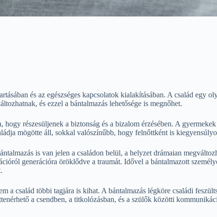
artásában és az egészséges kapcsolatok kialakításában. A család egy oly
ltozhatnak, és ezzel a bántalmazás lehetősége is megnőhet.
n, hogy részesüljenek a biztonság és a bizalom érzésében. A gyermekek 
dja mögötte áll, sokkal valószínűbb, hogy felnőttként is kiegyensúlyoz
ántalmazás is van jelen a családon belül, a helyzet drámaian megváltoz
cióról generációra öröklődve a traumát. Idővel a bántalmazott személy
.
 a család többi tagjára is kihat. A bántalmazás légköre családi feszült
ttenérhető a csendben, a titkolózásban, és a szülők közötti kommuniká