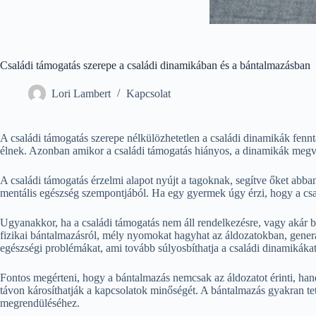
Családi támogatás szerepe a családi dinamikában és a bántalmazásban
Lori Lambert
Kapcsolat
A családi támogatás szerepe nélkülözhetetlen a családi dinamikák fennt
élnek. Azonban amikor a családi támogatás hiányos, a dinamikák megvá
A családi támogatás érzelmi alapot nyújt a tagoknak, segítve őket abba
mentális egészség szempontjából. Ha egy gyermek úgy érzi, hogy a csalá
Ugyanakkor, ha a családi támogatás nem áll rendelkezésre, vagy akár b
fizikai bántalmazásról, mély nyomokat hagyhat az áldozatokban, generá
egészségi problémákat, ami tovább súlyosbíthatja a családi dinamikákat
Fontos megérteni, hogy a bántalmazás nemcsak az áldozatot érinti, hanem
távon károsíthatják a kapcsolatok minőségét. A bántalmazás gyakran te
megrendüléséhez.