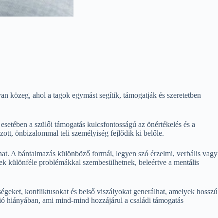
an közeg, ahol a tagok egymást segítik, támogatják és szeretetben
esetében a szülői támogatás kulcsfontosságú az önértékelés és a
ott, önbizalommal teli személyiség fejlődik ki belőle.
hat. A bántalmazás különböző formái, legyen szó érzelmi, verbális vagy
ek különféle problémákkal szembesülhetnek, beleértve a mentális
ségeket, konfliktusokat és belső viszályokat generálhat, amelyek hosszú
ció hiányában, ami mind-mind hozzájárul a családi támogatás