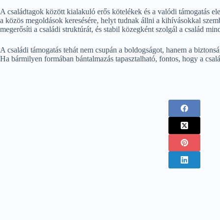
A családtagok között kialakuló erős kötelékek és a valódi támogatás e
a közös megoldások keresésére, helyt tudnak állni a kihívásokkal szembe
megerősíti a családi struktúrát, és stabil közegként szolgál a család mi
A családi támogatás tehát nem csupán a boldogságot, hanem a biztonságo
Ha bármilyen formában bántalmazás tapasztalható, fontos, hogy a család 