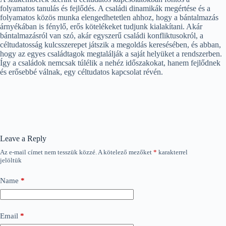
folyamatos tanulás és fejlődés. A családi dinamikák megértése és a
folyamatos közös munka elengedhetetlen ahhoz, hogy a bántalmazás
árnyékában is fénylő, erős kötelékeket tudjunk kialakítani. Akár
bántalmazásról van szó, akár egyszerű családi konfliktusokról, a
céltudatosság kulcsszerepet játszik a megoldás keresésében, és abban,
hogy az egyes családtagok megtalálják a saját helyüket a rendszerben.
Így a családok nemcsak túlélik a nehéz időszakokat, hanem fejlődnek
és erősebbé válnak, egy céltudatos kapcsolat révén.
Leave a Reply
Az e-mail címet nem tesszük közzé.
A kötelező mezőket
*
karakterrel
jelöltük
Name
*
Email
*