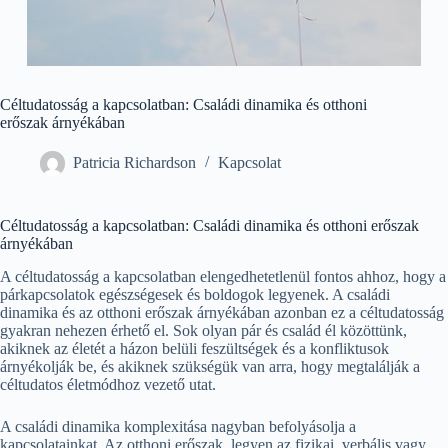
Céltudatosság a kapcsolatban: Családi dinamika és otthoni
erőszak árnyékában
Patricia Richardson
Kapcsolat
Céltudatosság a kapcsolatban: Családi dinamika és otthoni erőszak
árnyékában
A céltudatosság a kapcsolatban elengedhetetlenül fontos ahhoz, hogy a
párkapcsolatok egészségesek és boldogok legyenek. A családi
dinamika és az otthoni erőszak árnyékában azonban ez a céltudatosság
gyakran nehezen érhető el. Sok olyan pár és család él közöttünk,
akiknek az életét a házon belüli feszültségek és a konfliktusok
árnyékolják be, és akiknek szükségük van arra, hogy megtalálják a
céltudatos életmódhoz vezető utat.
A családi dinamika komplexitása nagyban befolyásolja a
kapcsolatainkat. Az otthoni erőszak, legyen az fizikai, verbális vagy