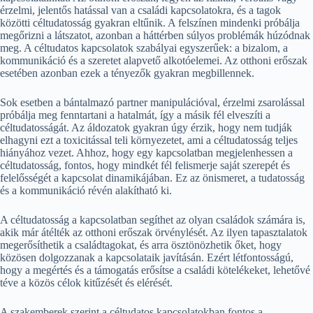
érzelmi, jelentős hatással van a családi kapcsolatokra, és a tagok
közötti céltudatosság gyakran eltűnik. A felszínen mindenki próbálja
megőrizni a látszatot, azonban a háttérben súlyos problémák húzódnak
meg. A céltudatos kapcsolatok szabályai egyszerűek: a bizalom, a
kommunikáció és a szeretet alapvető alkotóelemei. Az otthoni erőszak
esetében azonban ezek a tényezők gyakran megbillennek.
Sok esetben a bántalmazó partner manipulációval, érzelmi zsarolással
próbálja meg fenntartani a hatalmát, így a másik fél elveszíti a
céltudatosságát. Az áldozatok gyakran úgy érzik, hogy nem tudják
elhagyni ezt a toxicitással teli környezetet, ami a céltudatosság teljes
hiányához vezet. Ahhoz, hogy egy kapcsolatban megjelenhessen a
céltudatosság, fontos, hogy mindkét fél felismerje saját szerepét és
felelősségét a kapcsolat dinamikájában. Ez az önismeret, a tudatosság
és a kommunikáció révén alakítható ki.
A céltudatosság a kapcsolatban segíthet az olyan családok számára is,
akik már átélték az otthoni erőszak örvénylését. Az ilyen tapasztalatok
megerősíthetik a családtagokat, és arra ösztönözhetik őket, hogy
közösen dolgozzanak a kapcsolataik javításán. Ezért létfontosságú,
hogy a megértés és a támogatás erősítse a családi kötelékeket, lehetővé
téve a közös célok kitűzését és elérését.
A szakemberek szerint a céltudatos kapcsolatokban fontos a